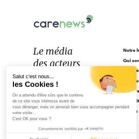
Carenews,
Le
média
des
acteurs
Le média
Notre h
de
des acteurs
Qui so
l'engagement
Ligne é
de l'engagement
Salut c'est nous...
Pourquo
les Cookies !
Acteur
On a attendu d'être sûrs que le contenu
Actuali
de ce site vous intéresse avant de
vous déranger, mais on aimerait bien vous accompagner pendant
Appels 
votre visite...
C'est OK pour vous ?
Consentements certifiés par
CGV
Données personnelles
Mentions légales