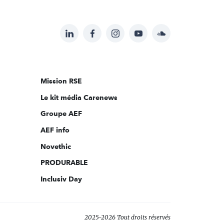
LinkedIn
Facebook
Instagram
YouTube
Soundcloud
Suivez-
nous
sur:
Mission RSE
Le kit média Carenews
Groupe AEF
AEF info
Novethic
PRODURABLE
Inclusiv Day
2025-2026 Tout droits réservés