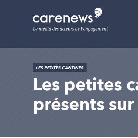
Aller
au
Carenews,
contenu
Le
principal
média
des
acteurs
de
l'engagement
LES PETITES CANTINES
Les petites c
présents su