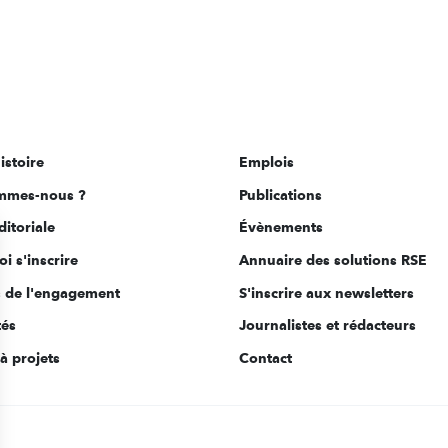
istoire
Emplois
mmes-nous ?
Publications
ditoriale
Évènements
i s'inscrire
Annuaire des solutions RSE
s de l'engagement
S'inscrire aux newsletters
tés
Journalistes et rédacteurs
à projets
Contact