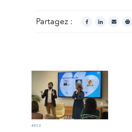
Partagez :
facebook
linkedin
mail
pr
#ESS