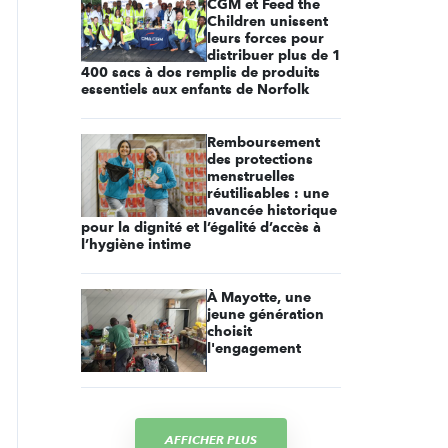
CGM et Feed the
Children unissent
leurs forces pour
distribuer plus de 1
400 sacs à dos remplis de produits
essentiels aux enfants de Norfolk
Remboursement
des protections
menstruelles
réutilisables : une
avancée historique
pour la dignité et l’égalité d’accès à
l’hygiène intime
À Mayotte, une
jeune génération
choisit
l'engagement
AFFICHER PLUS