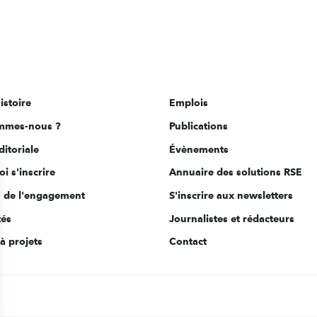
istoire
Emplois
mmes-nous ?
Publications
ditoriale
Évènements
i s'inscrire
Annuaire des solutions RSE
s de l'engagement
S'inscrire aux newsletters
tés
Journalistes et rédacteurs
à projets
Contact