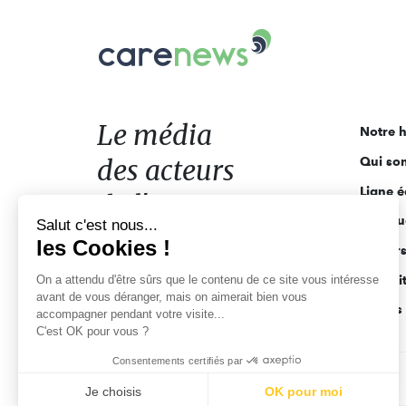
Carenews,
Le
média
des
acteurs
Le média
Notre h
de
des acteurs
Qui so
l'engagement
Ligne é
de l'engagement
Salut c'est nous...
Pourquo
les Cookies !
Acteur
On a attendu d'être sûrs que le contenu
de ce site vous intéresse avant de
Actuali
vous déranger, mais on aimerait bien vous accompagner pendant
Appels 
votre visite...
C'est OK pour vous ?
Consentements certifiés par
CGV
Données personnelles
Mentions légales
Je choisis
OK pour moi