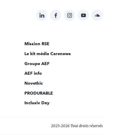
LinkedIn
Facebook
Instagram
YouTube
Soundcloud
Suivez-
nous
sur:
Mission RSE
Le kit média Carenews
Groupe AEF
AEF info
Novethic
PRODURABLE
Inclusiv Day
2025-2026 Tout droits réservés