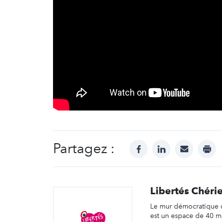
Partagez :
facebook
linkedin
mail
prin
Libertés Chéri
Le mur démocratique d
est un espace de 40 m