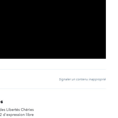
t
Signaler un contenu inapproprié
es
es Libertés Chéries
2 d'expression libre