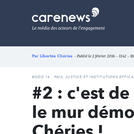
Aller
au
Carenews,
contenu
Le
principal
média
des
acteurs
de
l'engagement
Par
Libertés Chéries
- Publié le 2 février 2016 - 11:42 - Mi
#ODD 16 : PAIX, JUSTICE ET INSTITUTIONS EFFIC
#2 : c'est 
le mur démoc
Chéries !