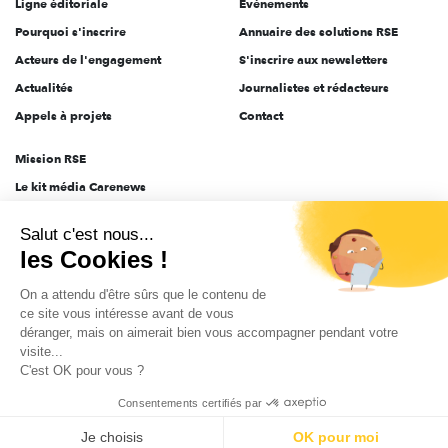
Ligne éditoriale
Évènements
Pourquoi s'inscrire
Annuaire des solutions RSE
Acteurs de l'engagement
S'inscrire aux newsletters
Actualités
Journalistes et rédacteurs
Appels à projets
Contact
Mission RSE
Le kit média Carenews
Groupe AEF
Salut c'est nous...
AEF info
les Cookies !
Novethic
On a attendu d'être sûrs que le contenu de
PRODURABLE
ce site vous intéresse avant de vous
Inclusiv Day
déranger, mais on aimerait bien vous accompagner pendant votre
visite...
C'est OK pour vous ?
CGV
Données personnelles
Mentions légales
2025-2026 Tout droits réservés
Consentements certifiés par
Je choisis
OK pour moi