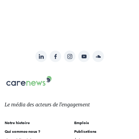
LinkedIn
Facebook
Instagram
YouTube
Soundcloud
Suivez-
nous
Carenews,
sur:
Le
média
des
Le média
des acteurs
de l'engagement
acteurs
de
Notre histoire
Emplois
l'engagement
Qui sommes-nous ?
Publications