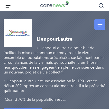
Aller
Carenews,
Menu
Rec
au
Le
contenu
média
principal
des
acteurs
de
LienpourLautre
l'engagement
« LienpourLautre » a pour but de
faciliter la mise en commun de moyens et le vivre
ensemble de populations précarisées socialement par les
circonstances de la vie mais qui souhaitent améliorer
leur quotidien en s’engageant en pleine conscience dans
un nouveau projet de vie collectif.
« LienpourLautre » est une association loi 1901 créée
début 2021après un constat alarmant relatif à la précarité
gallopante:
-Quand 70% de la population est ...