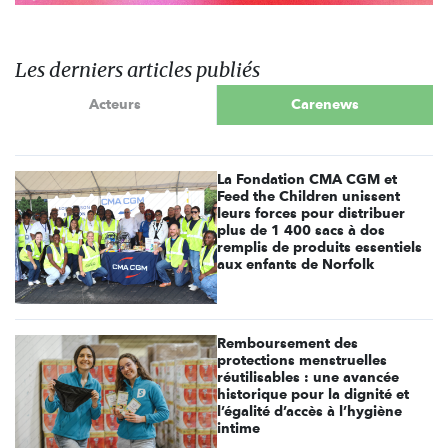
Les derniers articles publiés
Acteurs
Carenews
La Fondation CMA CGM et
Feed the Children unissent
leurs forces pour distribuer
plus de 1 400 sacs à dos
remplis de produits essentiels
aux enfants de Norfolk
Remboursement des
protections menstruelles
réutilisables : une avancée
historique pour la dignité et
l’égalité d’accès à l’hygiène
intime