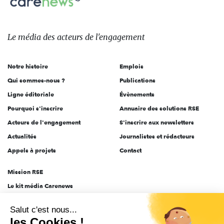
sur:
Le
média
des
Le média
des acteurs
de l'engagement
acteurs
de
Notre histoire
Emplois
l'engagement
Qui sommes-nous ?
Publications
Ligne éditoriale
Évènements
Pourquoi s'inscrire
Annuaire des solutions RSE
Acteurs de l'engagement
S'inscrire aux newsletters
Actualités
Journalistes et rédacteurs
Appels à projets
Contact
Mission RSE
Le kit média Carenews
Groupe AEF
Salut c'est nous...
AEF info
les Cookies !