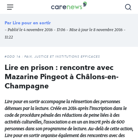
Aller
Carenews,
Menu
Rec
au
Le
contenu
média
Par
Lire pour en sortir
principal
des
- Publié le 4 novembre 2016 - 17:06 - Mise à jour le 8 novembre 2016 -
acteurs
11:22
de
l'engagement
#ODD 16 : PAIX, JUSTICE ET INSTITUTIONS EFFICACES
Lire en prison : rencontre avec
Mazarine Pingeot à Châlons-en-
Champagne
Lire pour en sortir accompagne la réinsertion des personnes
détenues par la lecture. Créée en 2014 après l’inscription dans le
code de procédure pénale des réductions de peine liées à des
activités culturelles, l’association a en un an inscrit près de 600
personnes dans son programme de lecture. Au-delà de cette action,
Lire pour en sortir organise également des rencontres avec des