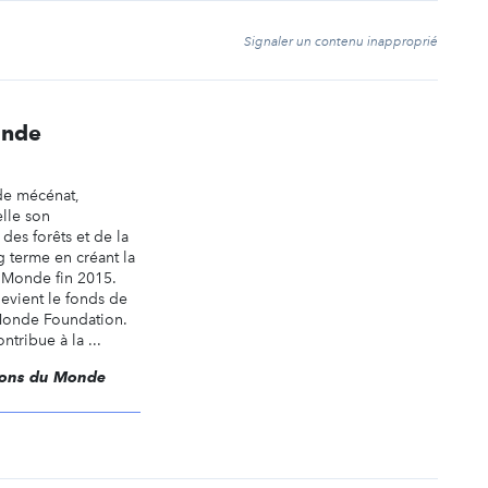
t
Signaler un contenu inapproprié
onde
de mécénat,
lle son
es forêts et de la
g terme en créant la
 Monde fin 2015.
devient le fonds de
Monde Foundation.
tribue à la ...
isons du Monde