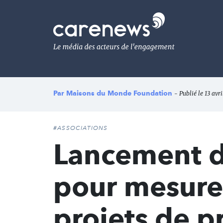
Aller
au
Carenews,
contenu
Le
principal
média
des
acteurs
de
l'engagement
Par
Maisons du Monde Foundation
- Publié le 13 avri
#ASSOCIATIONS
Lancement d
pour mesurer
projets de p