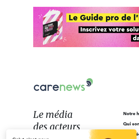
Carenews,
Le
média
des
acteurs
Le média
Notre h
de
des acteurs
Qui so
l'engagement
Ligne é
de l'engagement