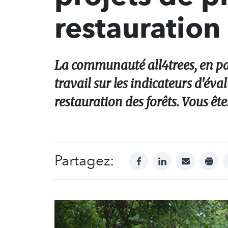
restauration
La communauté all4trees, en p
travail sur les indicateurs d'év
restauration des forêts. Vous êt
Partagez:
facebook
linkedin
mail
print