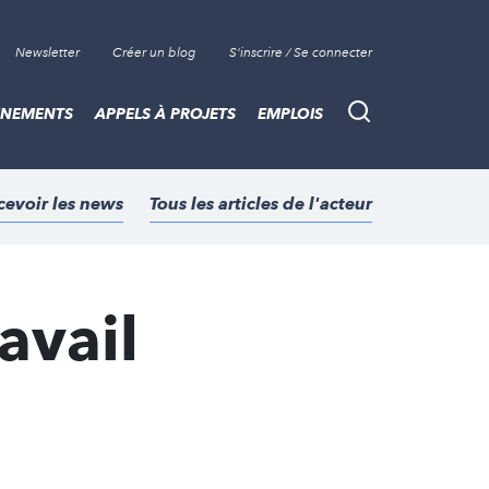
Newsletter
Créer un blog
S'inscrire / Se connecter
ÈNEMENTS
APPELS À PROJETS
EMPLOIS
Recherche
cevoir les news
Tous les articles de l'acteur
avail
s