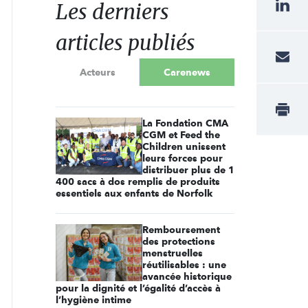
Les derniers
articles publiés
Acteurs
Carenews
La Fondation CMA
CGM et Feed the
Children unissent
leurs forces pour
distribuer plus de 1
400 sacs à dos remplis de produits
essentiels aux enfants de Norfolk
Remboursement
des protections
menstruelles
réutilisables : une
avancée historique
pour la dignité et l’égalité d’accès à
l’hygiène intime