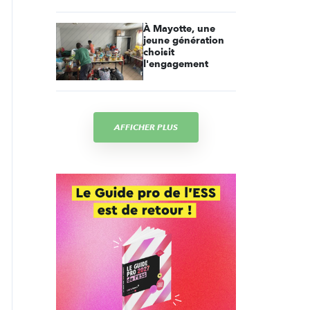
À Mayotte, une
jeune génération
choisit
l'engagement
AFFICHER PLUS