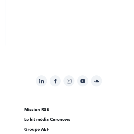
LinkedIn
Facebook
Instagram
YouTube
Soundcloud
Suivez-
nous
sur:
Mission RSE
Le kit média Carenews
Groupe AEF