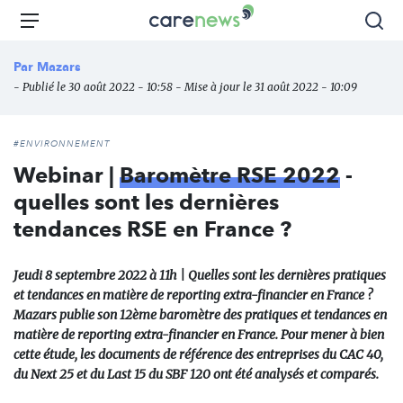
Aller
Carenews,
Menu
Rec
au
Le
contenu
média
Par
Mazars
principal
des
- Publié le 30 août 2022 - 10:58 - Mise à jour le 31 août 2022 - 10:09
acteurs
de
l'engagement
#ENVIRONNEMENT
Webinar |
Baromètre RSE 2022
-
quelles sont les dernières
tendances RSE en France ?
Jeudi 8 septembre 2022 à 11h | Quelles sont les dernières pratiques
et tendances en matière de reporting extra-financier en France ?
Mazars publie son 12ème baromètre des pratiques et tendances en
matière de reporting extra-financier en France. Pour mener à bien
cette étude, les documents de référence des entreprises du CAC 40,
du Next 25 et du Last 15 du SBF 120 ont été analysés et comparés.