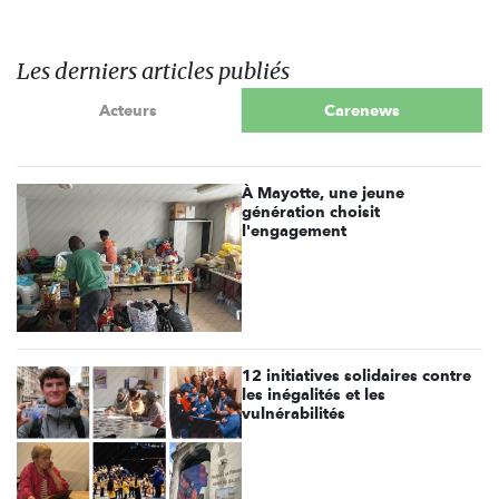
Les derniers articles publiés
Acteurs
Carenews
À Mayotte, une jeune
génération choisit
l'engagement
12 initiatives solidaires contre
les inégalités et les
vulnérabilités