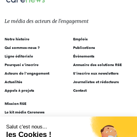
Le
média
des
Le média
des acteurs
de l'engagement
acteurs
de
Notre histoire
Emplois
l'engagement
Qui sommes-nous ?
Publications
Ligne éditoriale
Évènements
Pourquoi s'inscrire
Annuaire des solutions RSE
Acteurs de l'engagement
S'inscrire aux newsletters
Actualités
Journalistes et rédacteurs
Appels à projets
Contact
Mission RSE
Le kit média Carenews
Groupe AEF
Salut c'est nous...
AEF info
les Cookies !