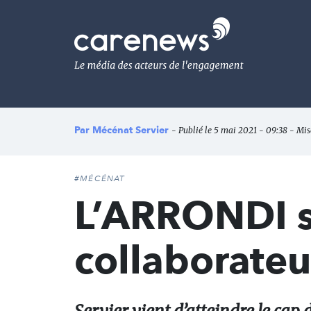
Aller
au
Carenews,
contenu
Le
principal
média
des
acteurs
de
l'engagement
Par
Mécénat Servier
- Publié le 5 mai 2021 - 09:38 - Mis
#MÉCÉNAT
L’ARRONDI su
collaborate