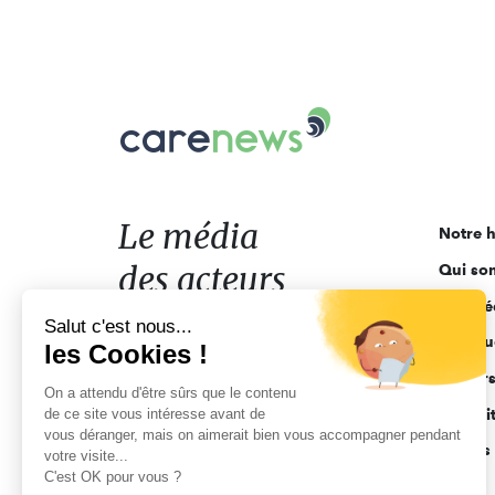
Carenews,
Le
média
des
acteurs
Le média
Notre h
de
des acteurs
Qui so
l'engagement
Ligne é
de l'engagement
Salut c'est nous...
Pourquo
les Cookies !
Acteur
On a attendu d'être sûrs que le contenu
de ce site vous intéresse avant de
Actuali
vous déranger, mais on aimerait bien vous accompagner pendant
Appels 
votre visite...
C'est OK pour vous ?