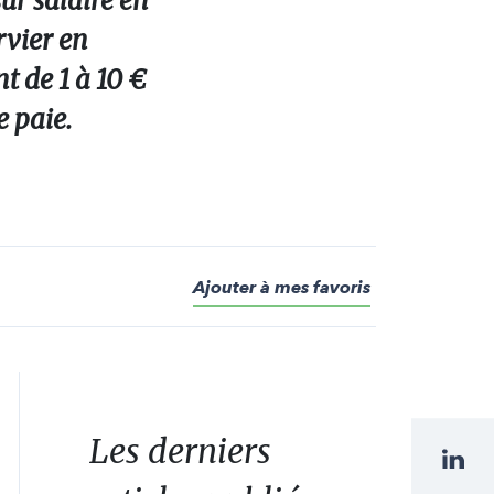
ur salaire en
rvier en
t de 1 à 10 €
e paie.
Ajouter à mes favoris
Les derniers