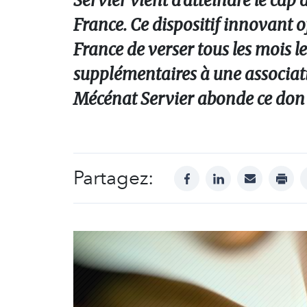
Servier vient d’atteindre le cap
France. Ce dispositif innovant o
France de verser tous les mois l
supplémentaires à une associatio
Mécénat Servier abonde ce do
Partagez:
facebook
linkedin
mail
print