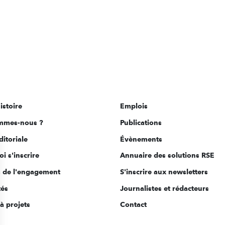
istoire
Emplois
mmes-nous ?
Publications
ditoriale
Évènements
i s'inscrire
Annuaire des solutions RSE
s de l'engagement
S'inscrire aux newsletters
tés
Journalistes et rédacteurs
à projets
Contact