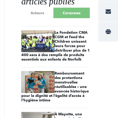
articles publiés
Acteurs
Carenews
La Fondation CMA
CGM et Feed the
Children unissent
leurs forces pour
distribuer plus de 1
400 sacs à dos remplis de produits
essentiels aux enfants de Norfolk
Remboursement
des protections
menstruelles
réutilisables : une
avancée historique
pour la dignité et l’égalité d’accès à
l’hygiène intime
À Mayotte, une