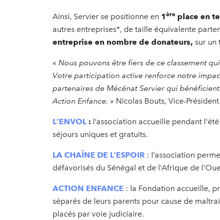
ère
Ainsi, Servier se positionne en
1
place en te
autres entreprises*, de taille équivalente part
entreprise en nombre de donateurs,
sur un 
«
Nous pouvons être fiers de ce classement qui
Votre participation active renforce notre impact
partenaires de Mécénat Servier qui bénéficient d
Action Enfance. »
Nicolas Bouts, Vice-Présiden
L'ENVOL
:
l’association accueille pendant l'ét
séjours uniques et gratuits.
LA CHAÎNE DE L’ESPOIR
: l’association perm
défavorisés du Sénégal et de l’Afrique de l'Ou
ACTION ENFANCE
: la Fondation accueille, 
séparés de leurs parents pour cause de maltrait
placés par voie judiciaire.