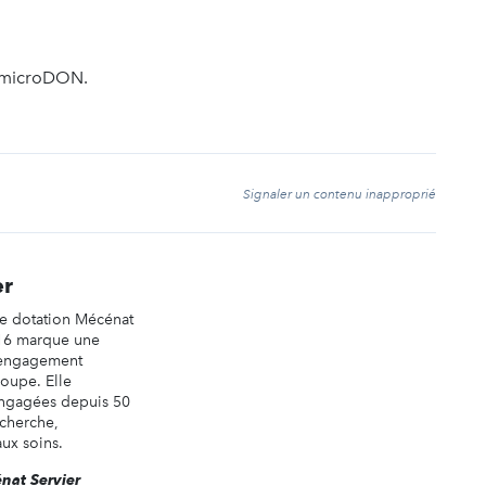
z microDON.
t
Signaler un contenu inapproprié
er
de dotation Mécénat
016 marque une
l’engagement
oupe. Elle
s engagées depuis 50
echerche,
aux soins.
énat Servier