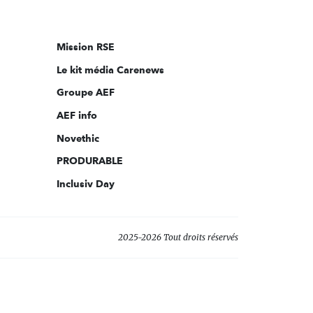
nous
sur:
Mission RSE
Le kit média Carenews
Groupe AEF
AEF info
Novethic
PRODURABLE
Inclusiv Day
2025-2026 Tout droits réservés
s réglementations. Personnalisez vos préférences pour contrôler