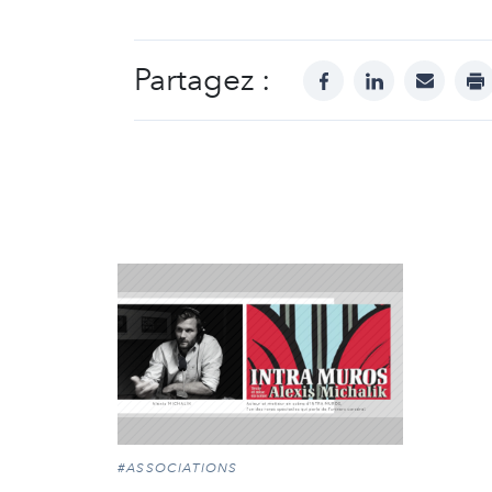
Partagez :
facebook
linkedin
mail
pr
#ASSOCIATIONS