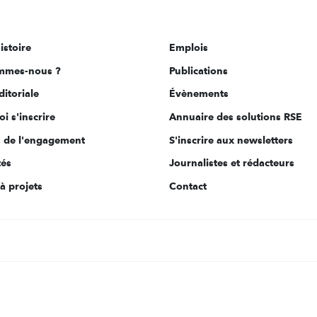
istoire
Emplois
mmes-nous ?
Publications
ditoriale
Évènements
i s'inscrire
Annuaire des solutions RSE
s de l'engagement
S'inscrire aux newsletters
tés
Journalistes et rédacteurs
à projets
Contact
s Options
ètres de confidentialité, en garantissant la conformité avec le