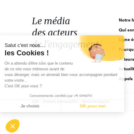
média
des
acteurs
Le média
Notre h
de
des acteurs
Qui so
l'engagement
Ligne é
de l'engagement
Salut c'est nous...
Pourquo
les Cookies !
Acteur
On a attendu d'être sûrs que le contenu
Actuali
de ce site vous intéresse avant de
vous déranger, mais on aimerait bien vous accompagner pendant
Appels 
votre visite...
C'est OK pour vous ?
Consentements certifiés par
CGV
Données personnelles
Mentions légales
Je choisis
OK pour moi
Axeptio consent
Plateforme de Gestion du Consentement : Personnalisez vo
Notre plateforme vous permet d'adapter et de gérer vos param