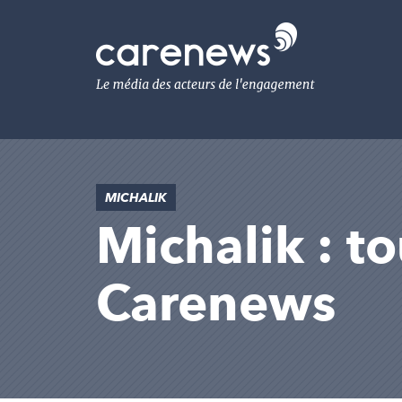
Aller
au
Carenews,
contenu
Le
principal
média
des
acteurs
de
l'engagement
MICHALIK
Michalik : to
Carenews