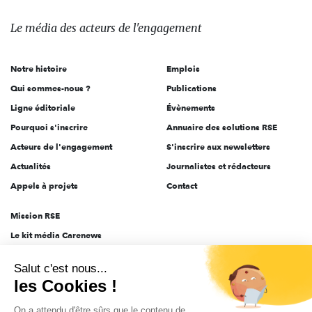
média
des
Le média
des acteurs
de l'engagement
acteurs
de
Notre histoire
Emplois
l'engagement
Qui sommes-nous ?
Publications
Ligne éditoriale
Évènements
Pourquoi s'inscrire
Annuaire des solutions RSE
Acteurs de l'engagement
S'inscrire aux newsletters
Actualités
Journalistes et rédacteurs
Appels à projets
Contact
Mission RSE
Le kit média Carenews
Groupe AEF
Salut c'est nous...
AEF info
les Cookies !
Novethic
On a attendu d'être sûrs que le contenu de