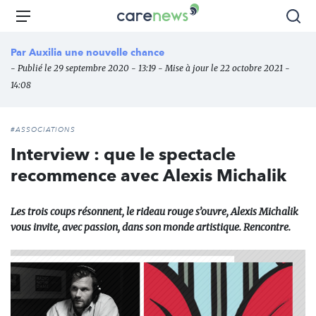
Aller
Carenews,
Menu
Rec
au
Le
contenu
média
Par
Auxilia une nouvelle chance
principal
des
- Publié le 29 septembre 2020 - 13:19 - Mise à jour le 22 octobre 2021 -
acteurs
14:08
de
l'engagement
#ASSOCIATIONS
Interview : que le spectacle
recommence avec Alexis Michalik
Les trois coups résonnent, le rideau rouge s’ouvre, Alexis Michalik
vous invite, avec passion, dans son monde artistique. Rencontre.