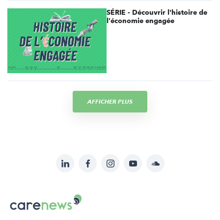
SÉRIE - Découvrir l'histoire de
l'économie engagée
AFFICHER PLUS
LinkedIn
Facebook
Instagram
YouTube
Soundcloud
Suivez-
nous
Carenews,
sur:
Le