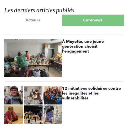
Les derniers articles publiés
Acteurs
Carenews
À Mayotte, une jeune
génération choisit
l'engagement
12 initiatives solidaires contre
les inégalités et les
vulnérabilités