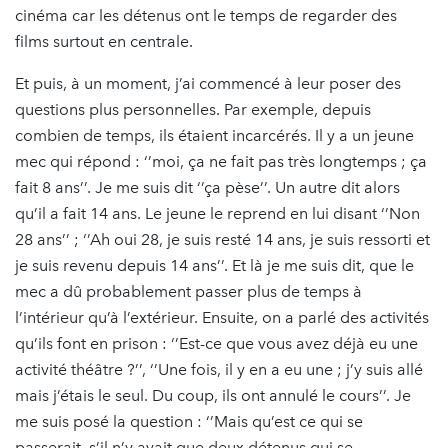
cinéma car les détenus ont le temps de regarder des
films surtout en centrale.
Et puis, à un moment, j’ai commencé à leur poser des
questions plus personnelles. Par exemple, depuis
combien de temps, ils étaient incarcérés. Il y a un jeune
mec qui répond : ‘’moi, ça ne fait pas très longtemps ; ça
fait 8 ans’’. Je me suis dit ‘’ça pèse’’. Un autre dit alors
qu’il a fait 14 ans. Le jeune le reprend en lui disant ‘’Non
28 ans’’ ; ‘’Ah oui 28, je suis resté 14 ans, je suis ressorti et
je suis revenu depuis 14 ans’’. Et là je me suis dit, que le
mec a dû probablement passer plus de temps à
l’intérieur qu’à l’extérieur. Ensuite, on a parlé des activités
qu’ils font en prison : ‘’Est-ce que vous avez déjà eu une
activité théâtre ?’’, ‘’Une fois, il y en a eu une ; j’y suis allé
mais j’étais le seul. Du coup, ils ont annulé le cours’’. Je
me suis posé la question : ‘’Mais qu’est ce qui se
passerait, s’il n’y avait que deux détenus qui se