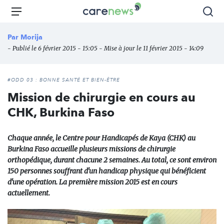
Aller
Carenews,
Menu
Rec
au
Le
contenu
média
Par
Morija
principal
des
- Publié le 6 février 2015 - 15:05 - Mise à jour le 11 février 2015 - 14:09
acteurs
de
l'engagement
#ODD 03 : BONNE SANTÉ ET BIEN-ÊTRE
Mission de chirurgie en cours au
CHK, Burkina Faso
Chaque année, le Centre pour Handicapés de Kaya (CHK) au
Burkina Faso accueille plusieurs missions de chirurgie
orthopédique, durant chacune 2 semaines. Au total, ce sont environ
150 personnes souffrant d'un handicap physique qui bénéficient
d'une opération. La première mission 2015 est en cours
actuellement.