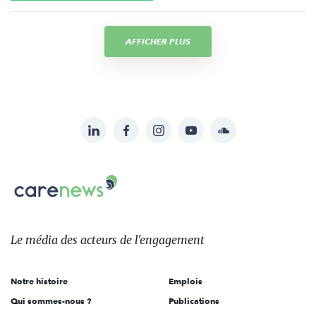
AFFICHER PLUS
LinkedIn
Facebook
Instagram
YouTube
Soundcloud
Suivez-
nous
Carenews,
sur:
Le
média
des
Le média
des acteurs
de l'engagement
acteurs
de
Notre histoire
Emplois
l'engagement
Qui sommes-nous ?
Publications