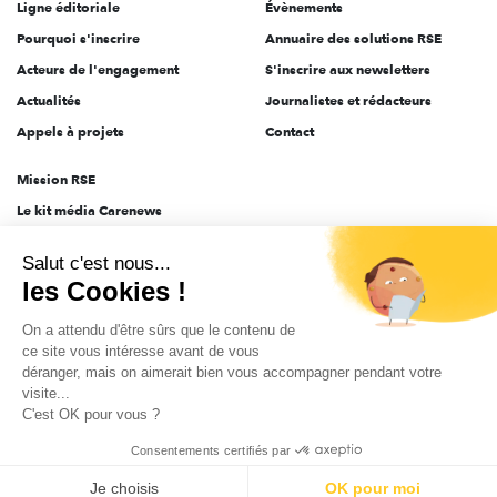
Ligne éditoriale
Évènements
Pourquoi s'inscrire
Annuaire des solutions RSE
Acteurs de l'engagement
S'inscrire aux newsletters
Actualités
Journalistes et rédacteurs
Appels à projets
Contact
Mission RSE
Le kit média Carenews
Groupe AEF
Salut c'est nous...
AEF info
les Cookies !
Novethic
On a attendu d'être sûrs que le contenu de
PRODURABLE
ce site vous intéresse avant de vous
Inclusiv Day
déranger, mais on aimerait bien vous accompagner pendant votre
visite...
C'est OK pour vous ?
CGV
Données personnelles
Mentions légales
2025-2026 Tout droits réservés
Consentements certifiés par
Je choisis
OK pour moi