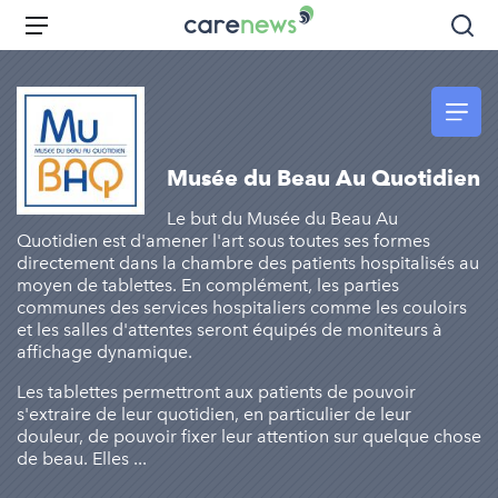
Aller
Carenews,
Menu
Rec
au
Le
contenu
média
principal
des
acteurs
de
Musée du Beau Au Quotidien
l'engagement
Le but du Musée du Beau Au
Quotidien est d'amener l'art sous toutes ses formes
directement dans la chambre des patients hospitalisés au
moyen de tablettes. En complément, les parties
communes des services hospitaliers comme les couloirs
et les salles d'attentes seront équipés de moniteurs à
affichage dynamique.
Les tablettes permettront aux patients de pouvoir
s'extraire de leur quotidien, en particulier de leur
douleur, de pouvoir fixer leur attention sur quelque chose
de beau. Elles ...