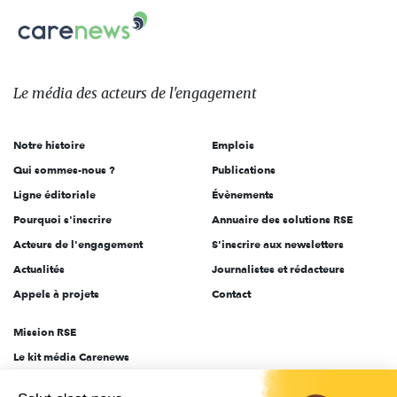
Carenews,
sur:
Le
média
des
Le média
des acteurs
de l'engagement
acteurs
de
Notre histoire
Emplois
l'engagement
Qui sommes-nous ?
Publications
Ligne éditoriale
Évènements
Pourquoi s'inscrire
Annuaire des solutions RSE
Acteurs de l'engagement
S'inscrire aux newsletters
Actualités
Journalistes et rédacteurs
Appels à projets
Contact
Mission RSE
Le kit média Carenews
Groupe AEF