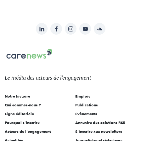
LinkedIn
Facebook
Instagram
YouTube
Soundcloud
Suivez-
nous
Carenews,
sur:
Le
média
des
Le média
des acteurs
de l'engagement
acteurs
de
Notre histoire
Emplois
l'engagement
Qui sommes-nous ?
Publications
Ligne éditoriale
Évènements
Pourquoi s'inscrire
Annuaire des solutions RSE
Acteurs de l'engagement
S'inscrire aux newsletters
Actualités
Journalistes et rédacteurs