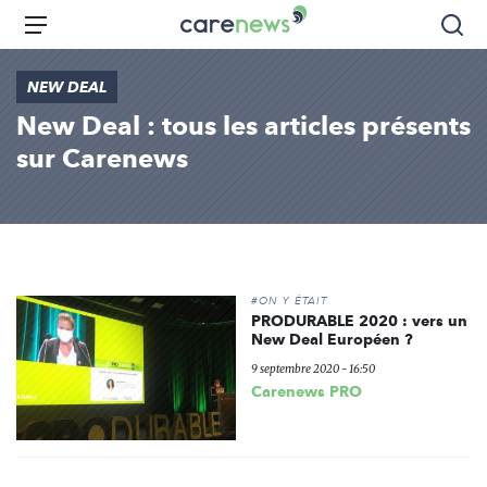
Aller
Carenews,
Menu
Rec
au
Le
contenu
média
NEW DEAL
principal
des
New Deal : tous les articles présents
acteurs
de
sur Carenews
l'engagement
#ON Y ÉTAIT
PRODURABLE 2020 : vers un
New Deal Européen ?
9 septembre 2020 - 16:50
Carenews PRO