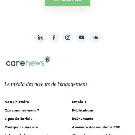
LinkedIn
Facebook
Instagram
YouTube
Soundcloud
Suivez-
nous
Carenews,
sur:
Le
média
des
Le média
des acteurs
de l'engagement
acteurs
de
Notre histoire
Emplois
l'engagement
Qui sommes-nous ?
Publications
Ligne éditoriale
Évènements
Pourquoi s'inscrire
Annuaire des solutions RSE