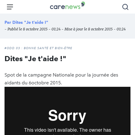
Aller
Carenews,
Menu
Rec
au
Le
contenu
média
Par
Dites "Je t'aide !"
principal
des
- Publié le 8 octobre 2015 - 01:24 - Mise à jour le 8 octobre 2015 - 01:24
acteurs
de
l'engagement
#ODD 03 : BONNE SANTÉ ET BIEN-ÊTRE
Dites "Je t'aide !"
Spot de la campagne Nationale pour la journée des
aidants du 6octobre 2015.