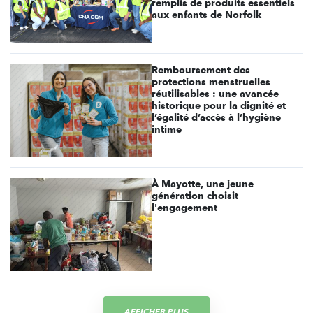
remplis de produits essentiels
aux enfants de Norfolk
Remboursement des
protections menstruelles
réutilisables : une avancée
historique pour la dignité et
l’égalité d’accès à l’hygiène
intime
À Mayotte, une jeune
génération choisit
l'engagement
AFFICHER PLUS