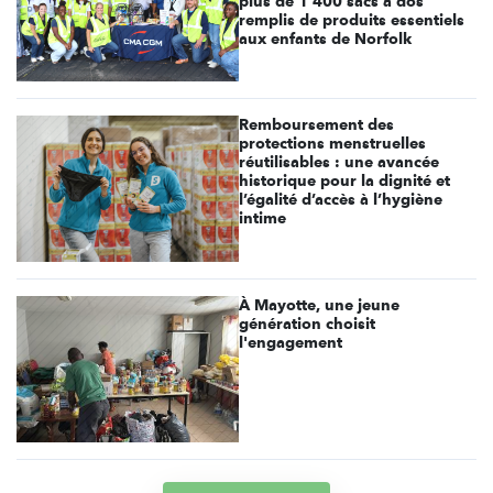
plus de 1 400 sacs à dos
remplis de produits essentiels
aux enfants de Norfolk
Remboursement des
protections menstruelles
réutilisables : une avancée
historique pour la dignité et
l’égalité d’accès à l’hygiène
intime
À Mayotte, une jeune
génération choisit
l'engagement