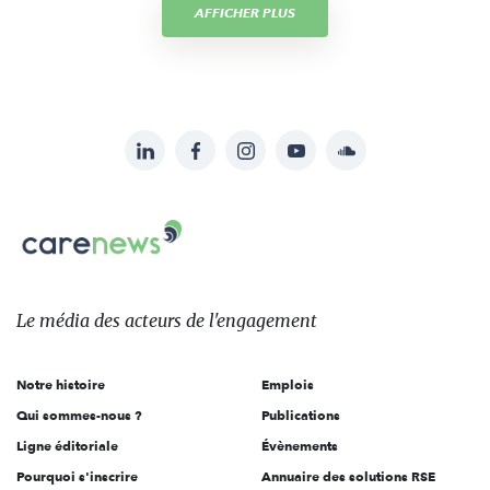
AFFICHER PLUS
LinkedIn
Facebook
Instagram
YouTube
Soundcloud
Suivez-
nous
Carenews,
sur:
Le
média
des
Le média
des acteurs
de l'engagement
acteurs
de
Notre histoire
Emplois
l'engagement
Qui sommes-nous ?
Publications
Ligne éditoriale
Évènements
Pourquoi s'inscrire
Annuaire des solutions RSE