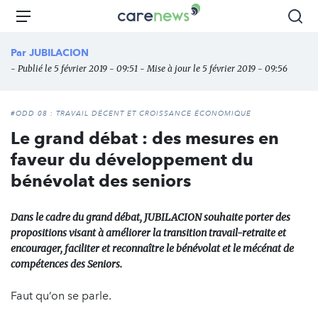
Aller
Carenews,
Menu
Rec
au
Le
contenu
média
Par
JUBILACION
principal
des
- Publié le 5 février 2019 - 09:51 - Mise à jour le 5 février 2019 - 09:56
acteurs
de
l'engagement
#ODD 08 : TRAVAIL DÉCENT ET CROISSANCE ÉCONOMIQUE
Le grand débat : des mesures en
faveur du développement du
bénévolat des seniors
Dans le cadre du grand débat, JUBILACION souhaite porter des
propositions visant à améliorer la transition travail-retraite et
encourager, faciliter et reconnaître le bénévolat et le mécénat de
compétences des Seniors.
Faut qu’on se parle.