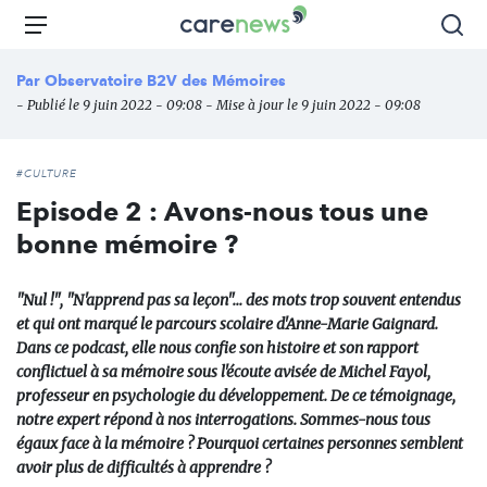
Aller
Carenews,
Menu
Rec
au
Le
contenu
média
Par
Observatoire B2V des Mémoires
principal
des
- Publié le 9 juin 2022 - 09:08 - Mise à jour le 9 juin 2022 - 09:08
acteurs
de
l'engagement
#CULTURE
Episode 2 : Avons-nous tous une
bonne mémoire ?
"Nul !", "N'apprend pas sa leçon"... des mots trop souvent entendus
et qui ont marqué le parcours scolaire d'Anne-Marie Gaignard.
Dans ce podcast, elle nous confie son histoire et son rapport
conflictuel à sa mémoire sous l'écoute avisée de Michel Fayol,
professeur en psychologie du développement. De ce témoignage,
notre expert répond à nos interrogations. Sommes-nous tous
égaux face à la mémoire ? Pourquoi certaines personnes semblent
avoir plus de difficultés à apprendre ?