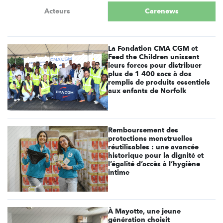
Acteurs
Carenews
La Fondation CMA CGM et
Feed the Children unissent
leurs forces pour distribuer
plus de 1 400 sacs à dos
remplis de produits essentiels
aux enfants de Norfolk
Remboursement des
protections menstruelles
réutilisables : une avancée
historique pour la dignité et
l’égalité d’accès à l’hygiène
intime
À Mayotte, une jeune
génération choisit