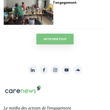
l'engagement
AFFICHER PLUS
LinkedIn
Facebook
Instagram
YouTube
Soundcloud
Suivez-
nous
Carenews,
sur:
Le
média
des
Le média
des acteurs
de l'engagement