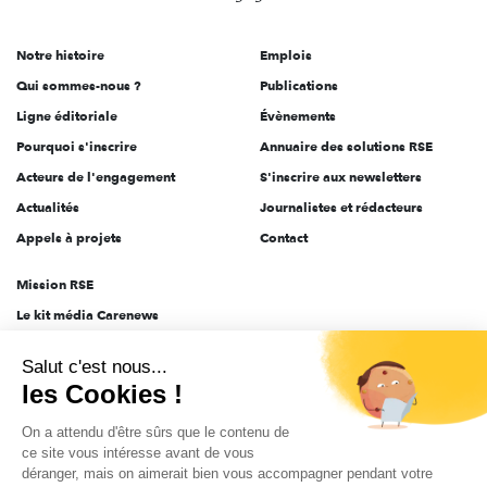
acteurs
de
Notre histoire
Emplois
l'engagement
Qui sommes-nous ?
Publications
Ligne éditoriale
Évènements
Pourquoi s'inscrire
Annuaire des solutions RSE
Acteurs de l'engagement
S'inscrire aux newsletters
Actualités
Journalistes et rédacteurs
Appels à projets
Contact
Mission RSE
Le kit média Carenews
Groupe AEF
Salut c'est nous...
AEF info
les Cookies !
Novethic
On a attendu d'être sûrs que le contenu de
PRODURABLE
ce site vous intéresse avant de vous
Inclusiv Day
déranger, mais on aimerait bien vous accompagner pendant votre