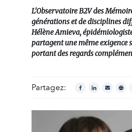
L'Observatoire B2V des Mémoires
générations et de disciplines d
Hélène Amieva, épidémiologiste,
partagent une même exigence sc
portant des regards complément
Partagez:
facebook
linkedin
mail
print