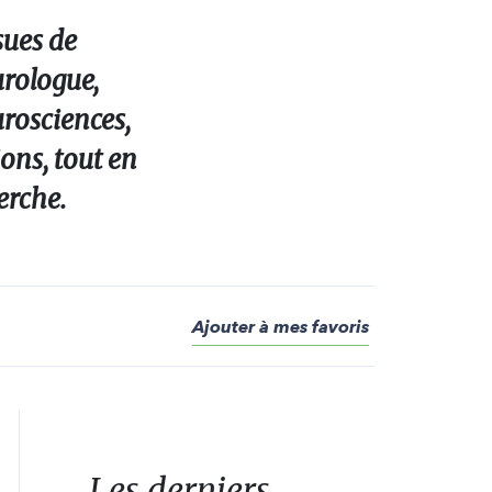
sues de
urologue,
urosciences,
ons, tout en
erche.
Ajouter à mes favoris
Les derniers