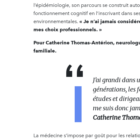
l’épidémiologie, son parcours se construit aut
fonctionnement cognitif en l’inscrivant dans se
environnementales.
« Je n’ai jamais considér
mes choix professionnels. »
Pour Catherine Thomas-Antérion, neurologue
familiale.
J’ai grandi dans 
générations, les 
études et dirigeai
me suis donc jam
Catherine Thoma
La médecine s’impose par goût pour les relatio