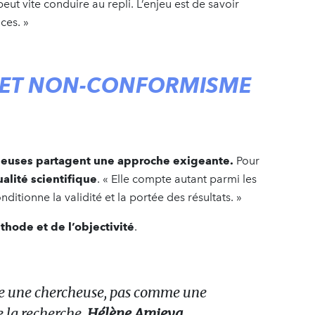
ut vite conduire au repli. L’enjeu est de savoir
ces. »
TÉ ET NON-CONFORMISME
ercheuses partagent une approche exigeante.
Pour
alité scientifique
. « Elle compte autant parmi les
nditionne la validité et la portée des résultats. »
thode et de l’objectivité
.
e une chercheuse, pas comme une
 la recherche.
Hélène Amieva,