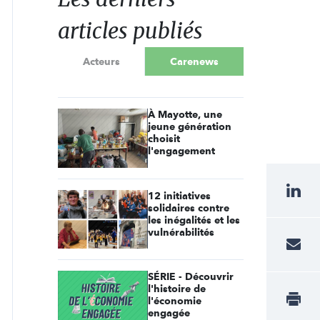
articles publiés
Acteurs
Carenews
À Mayotte, une
jeune génération
choisit
l'engagement
12 initiatives
solidaires contre
les inégalités et les
vulnérabilités
SÉRIE - Découvrir
l'histoire de
l'économie
engagée