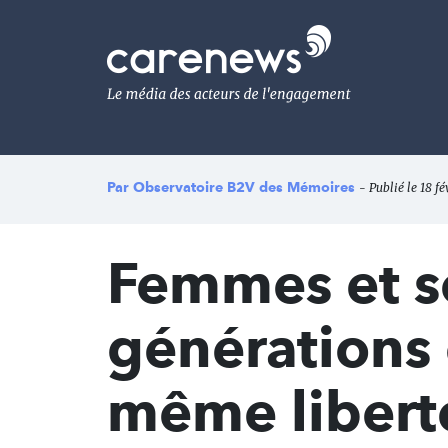
Aller
au
Carenews,
contenu
Le
principal
média
des
acteurs
de
l'engagement
Par
Observatoire B2V des Mémoires
- Publié le 18 f
Femmes et sc
générations
même libert