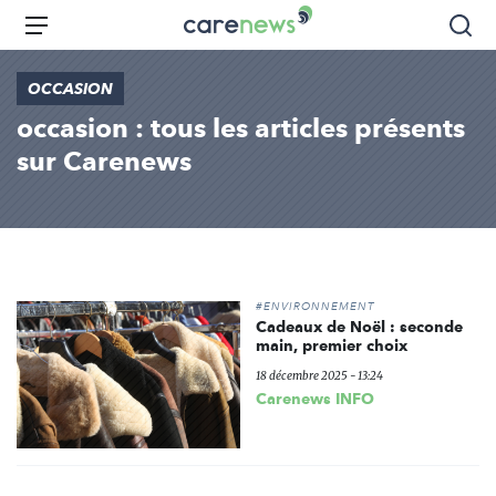
Aller
Carenews,
Menu
Rec
au
Le
contenu
média
OCCASION
principal
des
occasion : tous les articles présents
acteurs
de
sur Carenews
l'engagement
#ENVIRONNEMENT
Cadeaux de Noël : seconde
main, premier choix
18 décembre 2025 - 13:24
Carenews INFO