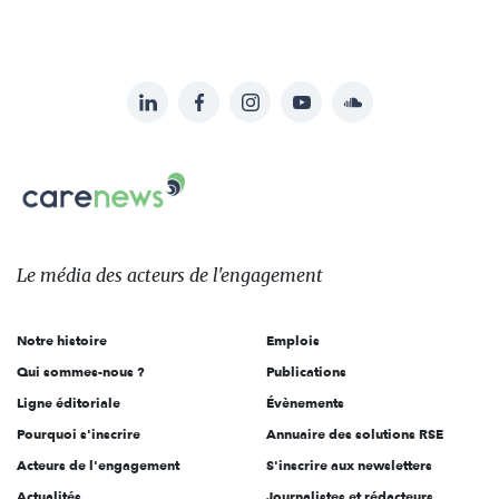
LinkedIn
Facebook
Instagram
YouTube
Soundcloud
Suivez-
nous
Carenews,
sur:
Le
média
des
Le média
des acteurs
de l'engagement
acteurs
de
Notre histoire
Emplois
l'engagement
Qui sommes-nous ?
Publications
Ligne éditoriale
Évènements
Pourquoi s'inscrire
Annuaire des solutions RSE
Acteurs de l'engagement
S'inscrire aux newsletters
Actualités
Journalistes et rédacteurs