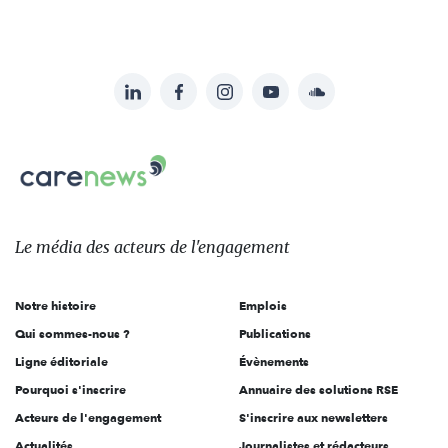
LinkedIn
Facebook
Instagram
YouTube
Soundcloud
Suivez-
nous
Carenews,
sur:
Le
média
des
Le média
des acteurs
de l'engagement
acteurs
de
Notre histoire
Emplois
l'engagement
Qui sommes-nous ?
Publications
Ligne éditoriale
Évènements
Pourquoi s'inscrire
Annuaire des solutions RSE
Acteurs de l'engagement
S'inscrire aux newsletters
Actualités
Journalistes et rédacteurs