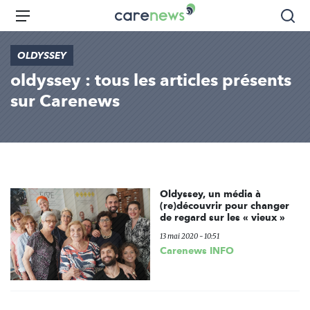
Aller
Carenews,
Menu
Rec
au
Le
contenu
média
OLDYSSEY
principal
des
oldyssey : tous les articles présents
acteurs
de
sur Carenews
l'engagement
Oldyssey, un média à
(re)découvrir pour changer
de regard sur les « vieux »
13 mai 2020 - 10:51
Carenews INFO