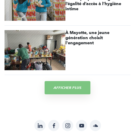
l’égalité d’accès à l’hygiène
intime
À Mayotte, une jeune
génération choisit
l'engagement
AFFICHER PLUS
LinkedIn
Facebook
Instagram
YouTube
Soundcloud
Suivez-