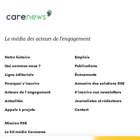
nous
Carenews,
sur:
Le
média
des
Le média
des acteurs
de l'engagement
acteurs
de
Notre histoire
Emplois
l'engagement
Qui sommes-nous ?
Publications
Ligne éditoriale
Évènements
Pourquoi s'inscrire
Annuaire des solutions RSE
Acteurs de l'engagement
S'inscrire aux newsletters
Actualités
Journalistes et rédacteurs
Appels à projets
Contact
Mission RSE
Le kit média Carenews