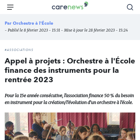
Aller
Carenews,
Menu
Rec
au
Le
contenu
média
Par
Orchestre à l'École
principal
des
- Publié le 8 février 2023 - 15:31 - Mise à jour le 28 février 2023 - 15:24
acteurs
de
l'engagement
#ASSOCIATIONS
Appel à projets : Orchestre à l'École
finance des instruments pour la
rentrée 2023
Pour la 15e année consécutive, l'association finance 50 % du besoin
en instrument pour la création/l’évolution d’un orchestre à l’école.