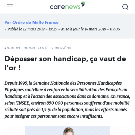
Aller
Carenews,
Menu
Rec
au
Le
contenu
média
Par
Ordre de Malte France
principal
des
- Publié le 12 mars 2019 - 10:25 - Mise à jour le 14 mars 2019 - 09:05
acteurs
de
l'engagement
#ODD 03 : BONNE SANTÉ ET BIEN-ÊTRE
Dépasser son handicap, ça vaut de
l'or !
Depuis 1995, la Semaine Nationale des Personnes Handicapées
Physiques contribue à renforcer la sensibilisation des Français au
handicap et à l’action des associations dans ce domaine. En France,
selon l'INSEE, environ 850 000 personnes souffrent d'une mobilité
réduite soit près de 1,5 % de la population, mais les efforts menés
pour intégrer ces personnes sont encore insuffisants.