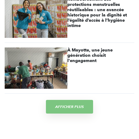
protections menstruelles
réutilisables : une avancée
historique pour la dignité et
l’égalité d’accès à l’hygiène
intime
À Mayotte, une jeune
génération choisit
l'engagement
AFFICHER PLUS