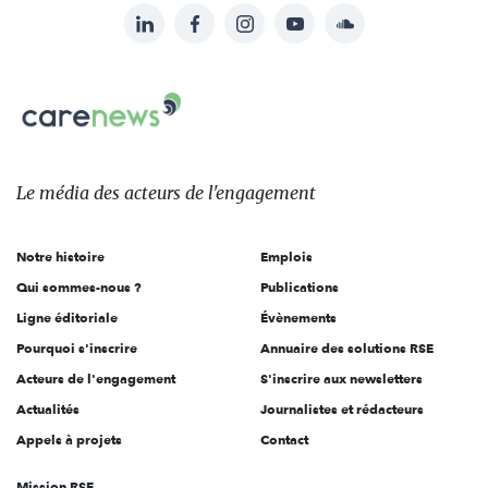
LinkedIn
Facebook
Instagram
YouTube
Soundcloud
Suivez-
nous
Carenews,
sur:
Le
média
des
Le média
des acteurs
de l'engagement
acteurs
de
Notre histoire
Emplois
l'engagement
Qui sommes-nous ?
Publications
Ligne éditoriale
Évènements
Pourquoi s'inscrire
Annuaire des solutions RSE
Acteurs de l'engagement
S'inscrire aux newsletters
Actualités
Journalistes et rédacteurs
Appels à projets
Contact
Mission RSE