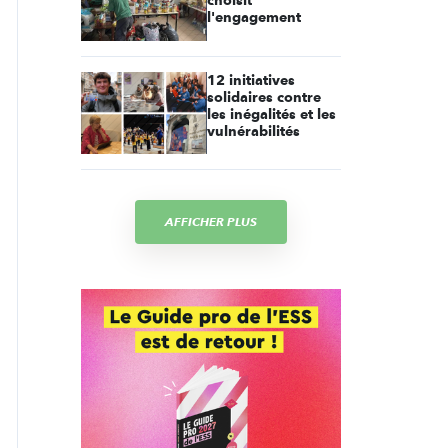
choisit
l'engagement
12 initiatives
solidaires contre
les inégalités et les
vulnérabilités
AFFICHER PLUS