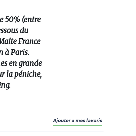
de 50% (entre
essous du
 Malte France
 à Paris.
nnes en grande
ur la péniche,
ing.
Ajouter à mes favoris