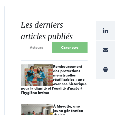
Les derniers
articles publiés
Acteurs
Carenews
Remboursement
des protections
menstruelles
réutilisables : une
avancée historique
pour la dignité et l’égalité d’accès à
l’hygiène intime
À Mayotte, une
jeune génération