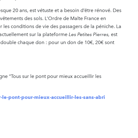
resque 20 ans, est vétuste et a besoin d’être rénové. Des
evêtements des sols. L’Ordre de Malte France en
er les conditions de vie des passagers de la péniche. La
actuellement sur la plateforme
Les Petites Pierres,
est
 double chaque don : pour un don de 10€, 20€ sont
e "Tous sur le pont pour mieux accueillir les
!
le-pont-pour-mieux-accueillir-les-sans-abri