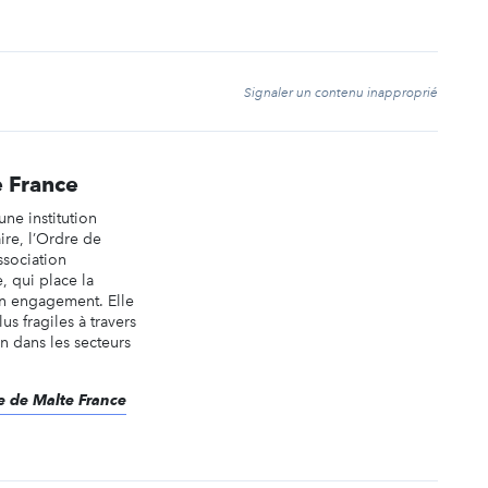
t
Signaler un contenu inapproprié
 France
une institution
aire, l’Ordre de
ssociation
, qui place la
n engagement. Elle
us fragiles à travers
in dans les secteurs
re de Malte France