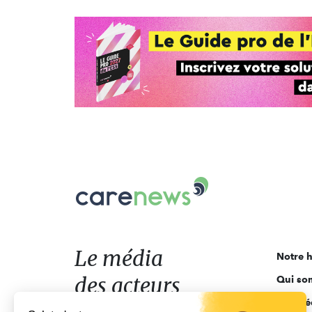
Carenews,
Le
média
des
acteurs
Le média
Notre h
de
des acteurs
Qui so
l'engagement
Ligne é