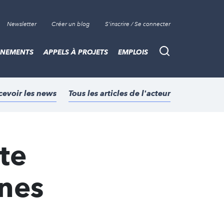
Newsletter
Créer un blog
S'inscrire / Se connecter
ÈNEMENTS
APPELS À PROJETS
EMPLOIS
Recherche
cevoir les news
Tous les articles de l'acteur
tte
nnes