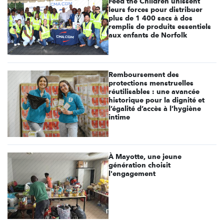
Feed the Children unissent
leurs forces pour distribuer
plus de 1 400 sacs à dos
remplis de produits essentiels
aux enfants de Norfolk
Remboursement des
protections menstruelles
réutilisables : une avancée
historique pour la dignité et
l’égalité d’accès à l’hygiène
intime
À Mayotte, une jeune
génération choisit
l'engagement