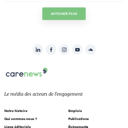
AFFICHER PLUS
LinkedIn
Facebook
Instagram
YouTube
Soundcloud
Suivez-
nous
Carenews,
sur:
Le
média
des
Le média
des acteurs
de l'engagement
acteurs
de
Notre histoire
Emplois
l'engagement
Qui sommes-nous ?
Publications
Ligne éditoriale
Évènements