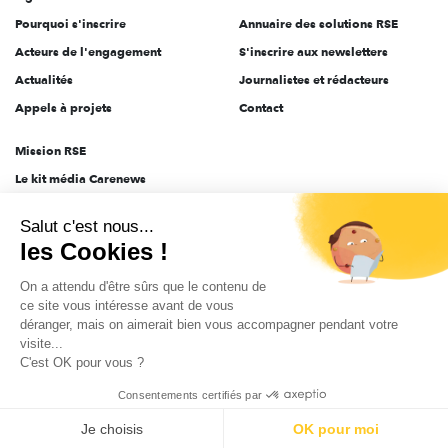
Pourquoi s'inscrire
Annuaire des solutions RSE
Acteurs de l'engagement
S'inscrire aux newsletters
Actualités
Journalistes et rédacteurs
Appels à projets
Contact
Mission RSE
Le kit média Carenews
Groupe AEF
Salut c'est nous...
AEF info
les Cookies !
Novethic
On a attendu d'être sûrs que le contenu de
PRODURABLE
ce site vous intéresse avant de vous
Inclusiv Day
déranger, mais on aimerait bien vous accompagner pendant votre
visite...
C'est OK pour vous ?
CGV
Données personnelles
Mentions légales
2025-2026 Tout droits réservés
Consentements certifiés par
Je choisis
OK pour moi