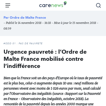
Aller
Carenews,
Menu
Rec
au
Le
contenu
média
Par
Ordre de Malte France
principal
des
- Publié le 14 novembre 2018 - 16:18 - Mise à jour le 15 novembre 2018 -
acteurs
08:59
de
l'engagement
#ODD 01 : PAS DE PAUVRETÉ
Urgence pauvreté : l’Ordre de
Malte France mobilisé contre
l’indifférence
Bien que la France soit un des pays d’Europe où le taux de pauvreté
est le plus bas, celui-ci augmente depuis 10 ans : neuf millions de
personnes vivent avec moins de 1 026 euros par mois, seuil calculé
par l’Observatoire des inégalités (source : Rapport sur la Pauvreté
en France - Observatoire des Inégalités, octobre 2018). La
remontée de la pauvreté depuis les années 2000 marque une