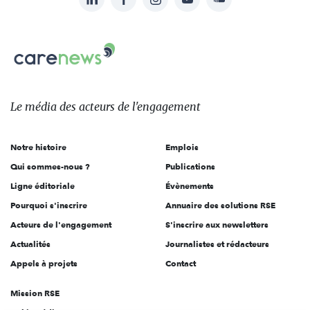
Suivez-
nous
Carenews,
sur:
Le
média
des
Le média
des acteurs
de l'engagement
acteurs
de
Notre histoire
Emplois
l'engagement
Qui sommes-nous ?
Publications
Ligne éditoriale
Évènements
Pourquoi s'inscrire
Annuaire des solutions RSE
Acteurs de l'engagement
S'inscrire aux newsletters
Actualités
Journalistes et rédacteurs
Appels à projets
Contact
Mission RSE