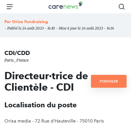
Aller
Carenews,
Menu
Rec
au
Le
contenu
média
Par
Orixa Fundraising
principal
des
- Publié le 24 août 2023 - 14:10 - Mise à jour le 24 août 2023 - 14:14
acteurs
de
l'engagement
CDI/CDD
Paris , France
Directeur·trice de
POSTULER
Clientèle - CDI
Localisation du poste
Orixa media - 72 Rue d'Hauteville - 75010 Paris