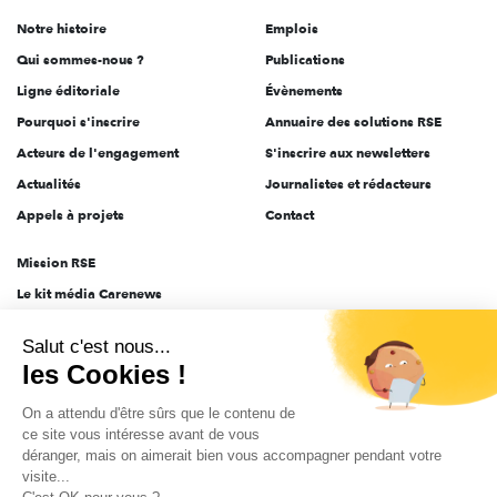
de
Notre histoire
Emplois
l'engagement
Qui sommes-nous ?
Publications
Ligne éditoriale
Évènements
Pourquoi s'inscrire
Annuaire des solutions RSE
Acteurs de l'engagement
S'inscrire aux newsletters
Actualités
Journalistes et rédacteurs
Appels à projets
Contact
Mission RSE
Le kit média Carenews
Groupe AEF
Salut c'est nous...
AEF info
les Cookies !
Novethic
On a attendu d'être sûrs que le contenu de
PRODURABLE
ce site vous intéresse avant de vous
Inclusiv Day
déranger, mais on aimerait bien vous accompagner pendant votre
visite...