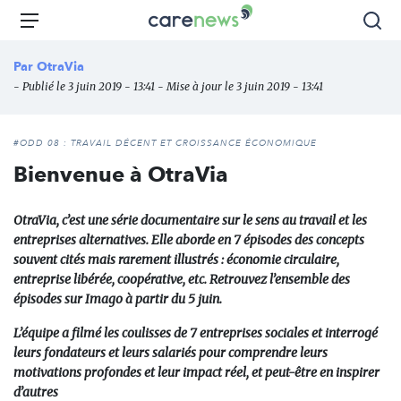
Aller
Carenews,
Menu
Rec
au
Le
contenu
média
Par
OtraVia
principal
des
- Publié le 3 juin 2019 - 13:41 - Mise à jour le 3 juin 2019 - 13:41
acteurs
de
l'engagement
#ODD 08 : TRAVAIL DÉCENT ET CROISSANCE ÉCONOMIQUE
Bienvenue à OtraVia
OtraVia, c’est une série documentaire sur le sens au travail et les
entreprises alternatives. Elle aborde en 7 épisodes des concepts
souvent cités mais rarement illustrés : économie circulaire,
entreprise libérée, coopérative, etc. Retrouvez l’ensemble des
épisodes sur Imago à partir du 5 juin.
L’équipe a filmé les coulisses de 7 entreprises sociales et interrogé
leurs fondateurs et leurs salariés pour comprendre leurs
motivations profondes et leur impact réel, et peut-être en inspirer
d’autres