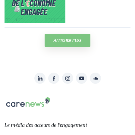
AFFICHER PLUS
LinkedIn
Facebook
Instagram
YouTube
Soundcloud
Suivez-
nous
Carenews,
sur:
Le
média
des
Le média
des acteurs
de l'engagement
acteurs