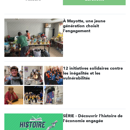
À Mayotte, une jeune
génération choisit
l'engagement
12 initiatives solidaires contre
les inégalités et les
vulnérabilités
SÉRIE - Découvrir l'histoire de
l'économie engagée