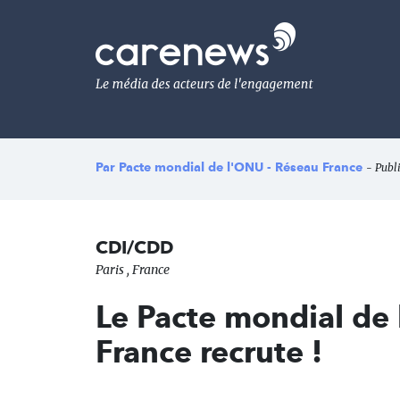
Aller
au
Carenews,
contenu
Le
principal
média
des
acteurs
de
l'engagement
Par
Pacte mondial de l'ONU - Réseau France
- Publi
CDI/CDD
Paris , France
Le Pacte mondial de
France recrute !