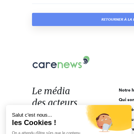
RETOURNER À LA L
Carenews,
Le
média
des
acteurs
Le média
Notre h
de
des acteurs
Qui so
l'engagement
Ligne é
de l'engagement
Salut c'est nous...
Pourquo
les Cookies !
Acteur
On a attendu d'être sûrs que le contenu