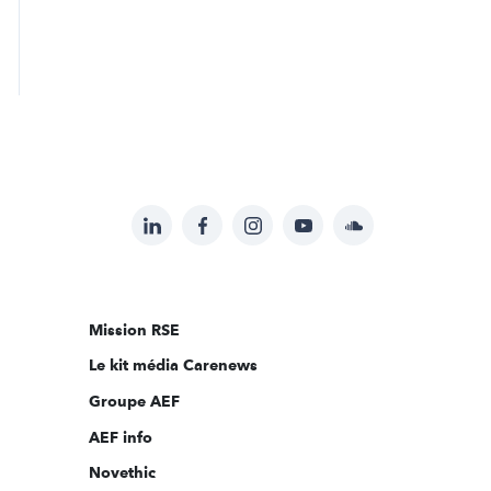
LinkedIn
Facebook
Instagram
YouTube
Soundcloud
Suivez-
nous
sur:
Mission RSE
Le kit média Carenews
Groupe AEF
AEF info
Novethic