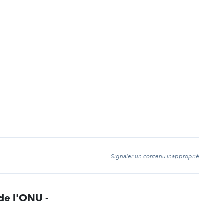
t
Signaler un contenu inapproprié
de l'ONU -