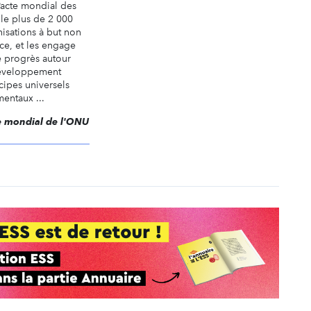
Pacte mondial des
le plus de 2 000
nisations à but non
nce, et les engage
 progrès autour
développement
cipes universels
mentaux ...
te mondial de l'ONU