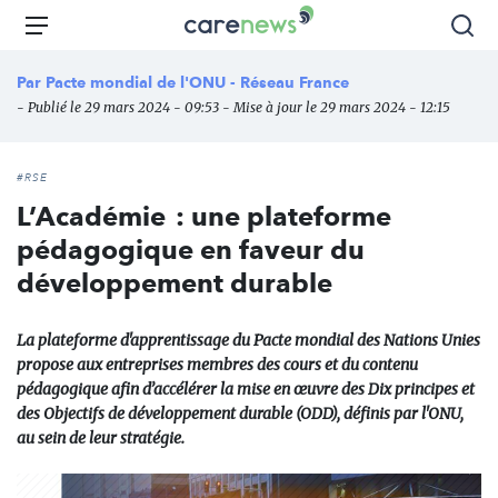
Aller
Carenews,
Menu
Rec
au
Le
contenu
média
Par
Pacte mondial de l'ONU - Réseau France
principal
des
- Publié le 29 mars 2024 - 09:53 - Mise à jour le 29 mars 2024 - 12:15
acteurs
de
l'engagement
#RSE
L’Académie : une plateforme
pédagogique en faveur du
développement durable
La plateforme d'apprentissage du Pacte mondial des Nations Unies
propose aux entreprises membres des cours et du contenu
pédagogique afin d’accélérer la mise en œuvre des Dix principes et
des Objectifs de développement durable (ODD), définis par l'ONU,
au sein de leur stratégie.