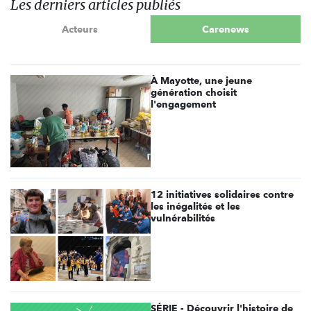
Les derniers articles publiés
Acteurs
Carenews
À Mayotte, une jeune
génération choisit
l'engagement
12 initiatives solidaires contre
les inégalités et les
vulnérabilités
SÉRIE - Découvrir l'histoire de