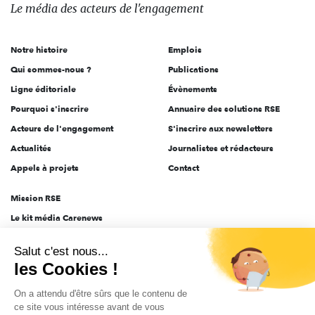
des
Le média
des acteurs
de l'engagement
acteurs
de
Notre histoire
Emplois
l'engagement
Qui sommes-nous ?
Publications
Ligne éditoriale
Évènements
Pourquoi s'inscrire
Annuaire des solutions RSE
Acteurs de l'engagement
S'inscrire aux newsletters
Actualités
Journalistes et rédacteurs
Appels à projets
Contact
Mission RSE
Le kit média Carenews
Groupe AEF
Salut c'est nous...
AEF info
les Cookies !
Novethic
On a attendu d'être sûrs que le contenu de
PRODURABLE
ce site vous intéresse avant de vous