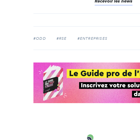
Recevoir les news
#ODD
#RSE
#ENTREPRISES
Carenews,