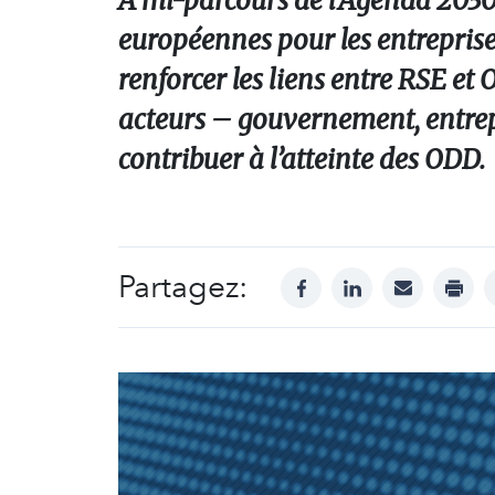
À mi-parcours de l’Agenda 2030,
européennes pour les entreprises
renforcer les liens entre RSE et 
acteurs – gouvernement, entrepri
contribuer à l’atteinte des ODD.
Partagez:
facebook
linkedin
mail
print