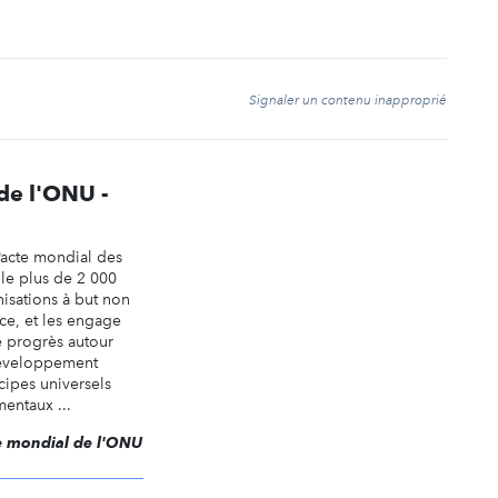
t
Signaler un contenu inapproprié
de l'ONU -
Pacte mondial des
le plus de 2 000
nisations à but non
nce, et les engage
 progrès autour
développement
cipes universels
mentaux ...
te mondial de l'ONU