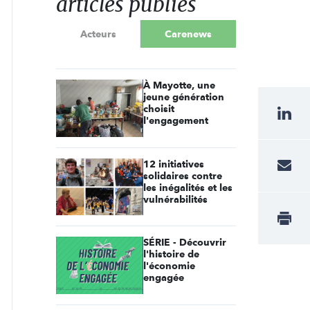
articles publiés
Acteurs
Carenews
À Mayotte, une
jeune génération
choisit
l'engagement
12 initiatives
solidaires contre
les inégalités et les
vulnérabilités
SÉRIE - Découvrir
l'histoire de
l'économie
engagée