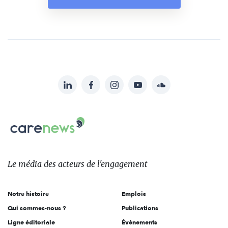
LinkedIn
Facebook
Instagram
YouTube
Soundcloud
Suivez-
nous
Carenews,
sur:
Le
média
des
Le média
des acteurs
de l'engagement
acteurs
de
Notre histoire
Emplois
l'engagement
Qui sommes-nous ?
Publications
Ligne éditoriale
Évènements