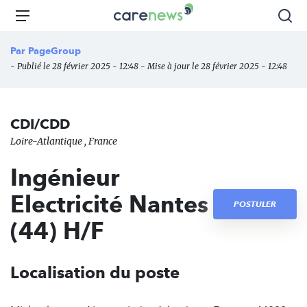
Aller
Carenews,
Menu
Rec
au
Le
contenu
média
Par
PageGroup
principal
des
- Publié le 28 février 2025 - 12:48 - Mise à jour le 28 février 2025 - 12:48
acteurs
de
l'engagement
CDI/CDD
Loire-Atlantique , France
Ingénieur
Electricité Nantes
POSTULER
(44) H/F
Localisation du poste