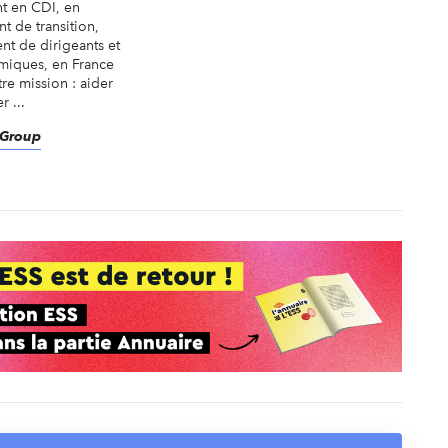
nt en CDI, en
t de transition,
nt de dirigeants et
miques, en France
tre mission : aider
r ...
eGroup