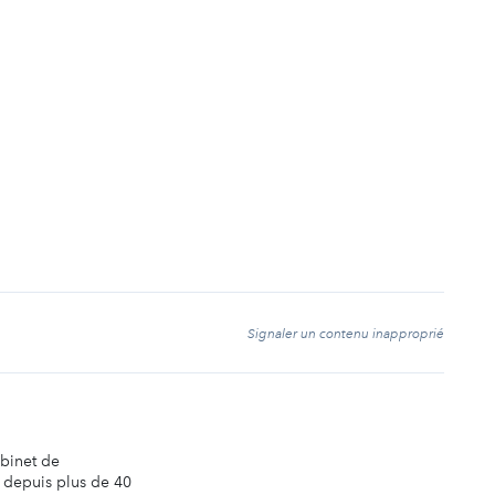
t
Signaler un contenu inapproprié
abinet de
é depuis plus de 40