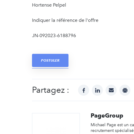
Hortense Pelpel
Indiquer la référence de l'offre
JN-092023-6188796
POSTULER
Partagez :
facebook
linkedin
mail
prin
PageGroup
Michael Page est un c
recrutement spécialis