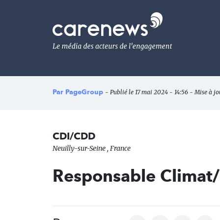
Aller
au
Carenews,
contenu
Le
principal
média
des
acteurs
de
l'engagement
Par
PageGroup
- Publié le 17 mai 2024 - 14:56 - Mise à jo
CDI/CDD
Neuilly-sur-Seine , France
Responsable Climat/