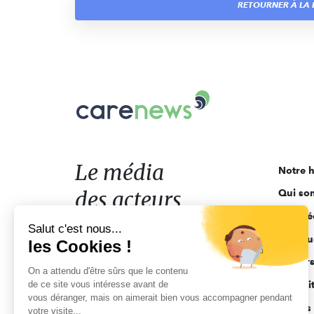
RETOURNER À LA L
Carenews,
Le
média
des
acteurs
Le média
Notre h
de
des acteurs
Qui so
l'engagement
Ligne é
de l'engagement
Salut c'est nous...
Pourquo
les Cookies !
Acteur
On a attendu d'être sûrs que le contenu
de ce site vous intéresse avant de
Actuali
vous déranger, mais on aimerait bien vous accompagner pendant
Appels 
votre visite...