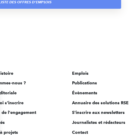
ISTE DES OFFRES D'EMPLOIS
istoire
Emplois
mmes-nous ?
Publications
ditoriale
Évènements
i s'inscrire
Annuaire des solutions RSE
s de l'engagement
S'inscrire aux newsletters
tés
Journalistes et rédacteurs
à projets
Contact