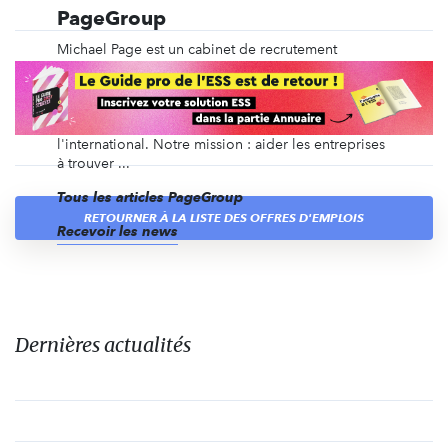
PageGroup
Michael Page est un cabinet de recrutement
spécialisé depuis plus de 40 ans dans le
recrutement en CDI, en intérim, en management de
transition, ainsi que du recrutement de dirigeants et
des recrutements volumiques, en France et à
l'international. Notre mission : aider les entreprises
à trouver ...
Tous les articles PageGroup
RETOURNER À LA LISTE DES OFFRES D'EMPLOIS
Recevoir les news
Dernières actualités