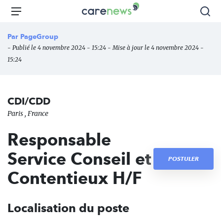
Aller
Carenews,
Menu
Rec
au
Le
contenu
média
Par
PageGroup
principal
des
- Publié le 4 novembre 2024 - 15:24 - Mise à jour le 4 novembre 2024 -
acteurs
15:24
de
l'engagement
CDI/CDD
Paris , France
Responsable
Service Conseil et
POSTULER
Contentieux H/F
Localisation du poste