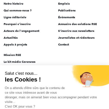
Notre histoire
Emplois
l'engagement
Qui sommes-nous ?
Publications
Ligne éditoriale
Évènements
Pourquoi s'inscrire
Annuaire des solutions RSE
Acteurs de l'engagement
S'inscrire aux newsletters
Actualités
Journalistes et rédacteurs
Appels à projets
Contact
Mission RSE
Le kit média Carenews
Groupe AEF
Salut c'est nous...
AEF info
les Cookies !
Novethic
On a attendu d'être sûrs que le contenu de
PRODURABLE
ce site vous intéresse avant de vous
Inclusiv Day
déranger, mais on aimerait bien vous accompagner pendant votre
visite...
C'est OK pour vous ?