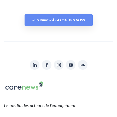
RETOURNER À LA LISTE DES NEWS
LinkedIn
Facebook
Instagram
YouTube
Soundcloud
Suivez-
nous
Carenews,
sur:
Le
média
des
Le média
des acteurs
de l'engagement
acteurs
de