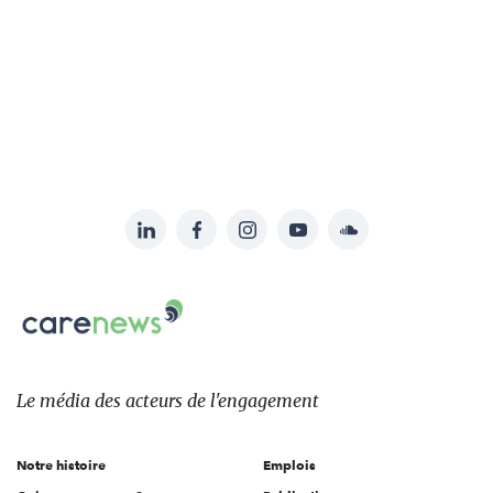
LinkedIn
Facebook
Instagram
YouTube
Soundcloud
Suivez-
nous
Carenews,
sur:
Le
média
des
Le média
des acteurs
de l'engagement
acteurs
de
Notre histoire
Emplois
l'engagement