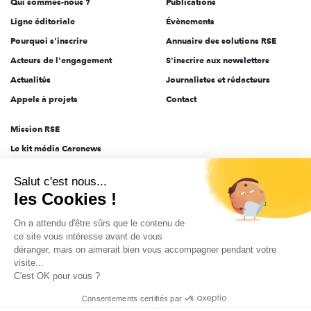
Qui sommes-nous ?
Publications
Ligne éditoriale
Évènements
Pourquoi s'inscrire
Annuaire des solutions RSE
Acteurs de l'engagement
S'inscrire aux newsletters
Actualités
Journalistes et rédacteurs
Appels à projets
Contact
Mission RSE
Le kit média Carenews
Groupe AEF
Salut c'est nous...
AEF info
les Cookies !
Novethic
On a attendu d'être sûrs que le contenu de
PRODURABLE
ce site vous intéresse avant de vous
Inclusiv Day
déranger, mais on aimerait bien vous accompagner pendant votre
visite...
C'est OK pour vous ?
CGV
Données personnelles
Mentions légales
2025-2026 Tout droits réservés
Consentements certifiés par