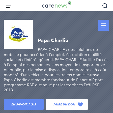
Aller
Carenews,
Menu
Rec
au
Le
contenu
média
principal
des
acteurs
de
Papa Charlie
l'engagement
PAPA CHARLIE : des solutions de
mobilité pour accéder à l'emploi. Association d'utilité
sociale et d'intérêt général, PAPA CHARLIE facilite l'accès
à l'emploi des personnes sans moyen de tansport privé
ou public, par la mise à disposition temporaire et à coût
modéré d'un véhicule pour les trajets domicile-travail.
Papa Charlie est membre fondateur de Planet'AIRport,
programme RSE distingué par les trophées Défi RSE
2013.
EN SAVOIR PLUS
FAIRE UN DON