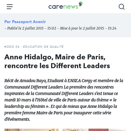
Aller
Carenews,
Menu
Rec
au
Le
contenu
média
Par
Passeport Avenir
principal
des
- Publié le 2 juillet 2015 - 15:02 - Mise à jour le 2 juillet 2015 - 15:24
acteurs
de
l'engagement
#ODD 04 : ÉDUCATION DE QUALITÉ
Anne Hidalgo, Maire de Paris,
rencontre les Different Leaders
Récit de Amadou Bayo, Etudiant à ENSEA Cergy et membre de la
Communauté Different Leaders La première des rencontres
inspirantes de la Communauté Different Leaders s’est tenue ce
mardi 10 mars à l’Hôtel de ville de Paris autour du thème « le
leadership au féminin ». Et qui de mieux que Anne Hidalgo la
première femme Maire de Paris pour inaugurer cette série
d’événements.