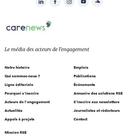
Suivez-
nous
Carenews,
sur:
Le
média
des
Le média
des acteurs
de l'engagement
acteurs
de
Notre histoire
Emplois
l'engagement
Qui sommes-nous ?
Publications
Ligne éditoriale
Évènements
Pourquoi s'inscrire
Annuaire des solutions RSE
Acteurs de l'engagement
S'inscrire aux newsletters
Actualités
Journalistes et rédacteurs
Appels à projets
Contact
Mission RSE