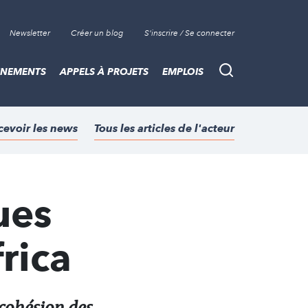
Newsletter
Créer un blog
S'inscrire / Se connecter
ÈNEMENTS
APPELS À PROJETS
EMPLOIS
Recherche
cevoir les news
Tous les articles de l'acteur
ues
rica