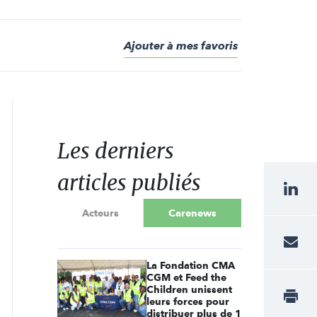
Ajouter à mes favoris
Les derniers
articles publiés
Acteurs
Carenews
La Fondation CMA
CGM et Feed the
Children unissent
leurs forces pour
distribuer plus de 1