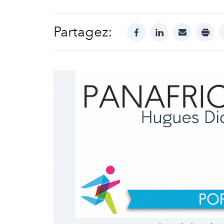
Partagez:
facebook
linkedin
mail
print