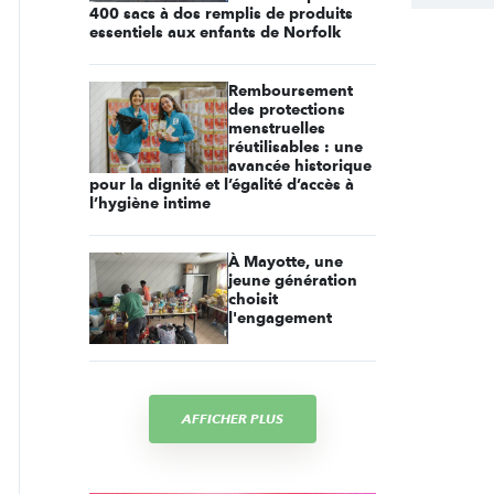
400 sacs à dos remplis de produits
essentiels aux enfants de Norfolk
Remboursement
des protections
menstruelles
réutilisables : une
avancée historique
pour la dignité et l’égalité d’accès à
l’hygiène intime
À Mayotte, une
jeune génération
choisit
l'engagement
AFFICHER PLUS