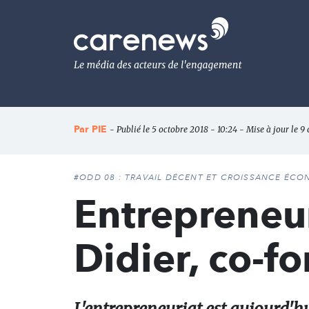
Aller
au
Carenews,
contenu
Le
principal
média
des
acteurs
de
l'engagement
Par
PIE
- Publié le 5 octobre 2018 - 10:24 - Mise à jour le 9
#ODD 08 : TRAVAIL DÉCENT ET CROISSANCE ÉC
Entrepreneur
Didier, co-f