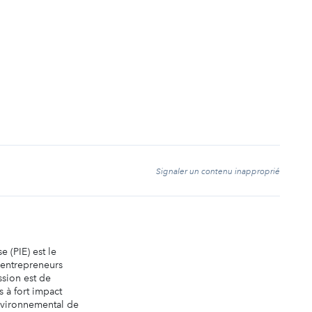
t
Signaler un contenu inapproprié
se (PIE) est le
 entrepreneurs
ssion est de
s à fort impact
environnemental de