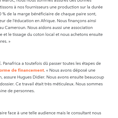
au Maroc, nous nous sommes assurés des bonnes
ntissons à nos fournisseurs une production sur la durée
0 % de la marge bénéficiaire de chaque paire sont,
eur de l’éducation en Afrique. Nous finançons ainsi
t au Cameroun. Nous aidons aussi une association
 et le tissage du coton local et nous achetons ensuite
res. »
. Panafrica a toutefois dû passer toutes les étapes de
eforme de financement
. « Nous avons déposé une
tion, assure Hugues Didier. Nous avons ensuite beaucoup
 dossier. Ce travail était très méticuleux. Nous sommes
aine de personnes.
faire face à une telle audience mais le consultant nous