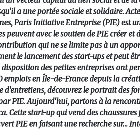
i un vecteur capital du lien social et de l
squ'il a une portée sociale et solidaire. Ac
s, Paris Initiative Entreprise (PIE) est u
les peuvent avec le soutien de PIE créer et
ntribution qui ne se limite pas à un appor
nt le lancement des start-ups et peut êtr
 disposition des petites entreprises ont pe
 emplois en Île-de-France depuis la créat
rie d'entretiens, découvrez le portrait des f
par PIE. Aujourd'hui, partons à la rencon
ca. Cette start-up qui vend des chaussures
uvert PIE en faisant une recherche sur… Int