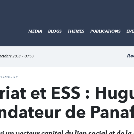
MÉDIA
BLOGS
THÈMES
PUBLICATIONS
ÉV
Re
 octobre 2018 - 07:53
ONOMIQUE
iat et ESS : Hug
ondateur de Panaf