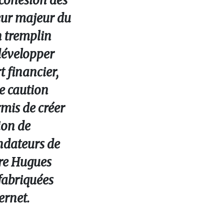
a cohésion des
teur majeur du
n tremplin
 développer
t financier,
e caution
rmis de créer
ion de
ondateurs de
tre Hugues
 fabriquées
ernet.