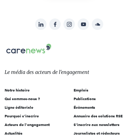
LinkedIn
Facebook
Instagram
YouTube
Soundcloud
Suivez-
nous
Carenews,
sur:
Le
média
des
Le média
des acteurs
de l'engagement
acteurs
de
Notre histoire
Emplois
l'engagement
Qui sommes-nous ?
Publications
Ligne éditoriale
Évènements
Pourquoi s'inscrire
Annuaire des solutions RSE
Acteurs de l'engagement
S'inscrire aux newsletters
Actualités
Journalistes et rédacteurs