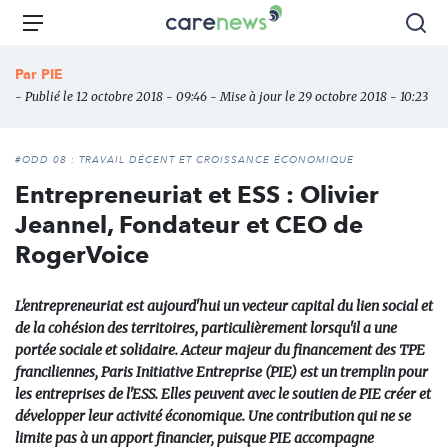
Aller
Carenews,
Menu
Rec
au
Le
contenu
média
Par
PIE
principal
des
- Publié le 12 octobre 2018 - 09:46 - Mise à jour le 29 octobre 2018 - 10:23
acteurs
de
l'engagement
#ODD 08 : TRAVAIL DÉCENT ET CROISSANCE ÉCONOMIQUE
Entrepreneuriat et ESS : Olivier
Jeannel, Fondateur et CEO de
RogerVoice
L'entrepreneuriat est aujourd'hui un vecteur capital du lien social et
de la cohésion des territoires, particulièrement lorsqu'il a une
portée sociale et solidaire. Acteur majeur du financement des TPE
franciliennes, Paris Initiative Entreprise (PIE) est un tremplin pour
les entreprises de l'ESS. Elles peuvent avec le soutien de PIE créer et
développer leur activité économique. Une contribution qui ne se
limite pas à un apport financier, puisque PIE accompagne