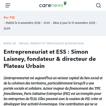
Aller
Carenews,
Menu
Rec
au
Le
contenu
média
Par
PIE
principal
des
- Publié le 6 novembre 2018 - 15:45 - Mise à jour le 15 novembre 2018 -
acteurs
11:09
de
l'engagement
#ODD 08 : TRAVAIL DÉCENT ET CROISSANCE ÉCONOMIQUE
Entrepreneuriat et ESS : Simon
Laisney, fondateur & directeur de
Plateau Urbain
L'entrepreneuriat est aujourd'hui un vecteur capital du lien social et
de la cohésion des territoires, particulièrement lorsqu'il a une
portée sociale et solidaire. Acteur majeur du financement des TPE
franciliennes, Paris Initiative Entreprise (PIE) est un tremplin pour
les entreprises de l'ESS. Elles peuvent avec le soutien de PIE créer et
développer leur activité économique. Une contribution qui ne se