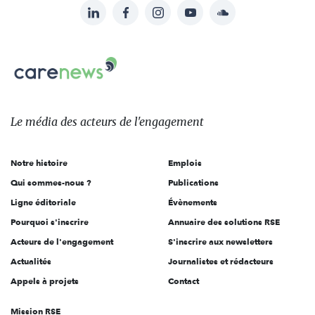
LinkedIn
Facebook
Instagram
YouTube
Soundcloud
Suivez-
nous
Carenews,
sur:
Le
média
des
Le média
des acteurs
de l'engagement
acteurs
de
Notre histoire
Emplois
l'engagement
Qui sommes-nous ?
Publications
Ligne éditoriale
Évènements
Pourquoi s'inscrire
Annuaire des solutions RSE
Acteurs de l'engagement
S'inscrire aux newsletters
Actualités
Journalistes et rédacteurs
Appels à projets
Contact
Mission RSE