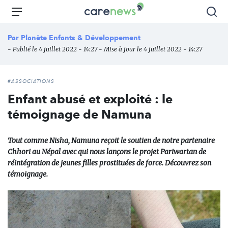
Aller
Carenews,
Menu
Rec
au
Le
contenu
média
Par
Planète Enfants & Développement
principal
des
- Publié le 4 juillet 2022 - 14:27 - Mise à jour le 4 juillet 2022 - 14:27
acteurs
de
l'engagement
#ASSOCIATIONS
Enfant abusé et exploité : le
témoignage de Namuna
Tout comme Nisha, Namuna reçoit le soutien de notre partenaire
Chhori au Népal avec qui nous lançons le projet Pariwartan de
réintégration de jeunes filles prostituées de force. Découvrez son
témoignage.