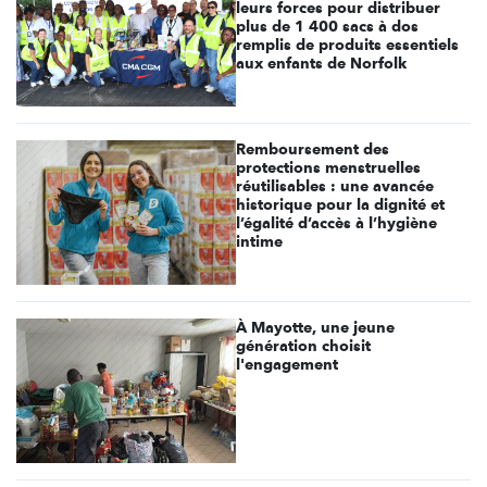
leurs forces pour distribuer
plus de 1 400 sacs à dos
remplis de produits essentiels
aux enfants de Norfolk
Remboursement des
protections menstruelles
réutilisables : une avancée
historique pour la dignité et
l’égalité d’accès à l’hygiène
intime
À Mayotte, une jeune
génération choisit
l'engagement