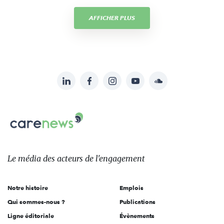
AFFICHER PLUS
LinkedIn
Facebook
Instagram
YouTube
Soundcloud
Suivez-
nous
Carenews,
sur:
Le
média
des
Le média
des acteurs
de l'engagement
acteurs
de
Notre histoire
Emplois
l'engagement
Qui sommes-nous ?
Publications
Ligne éditoriale
Évènements