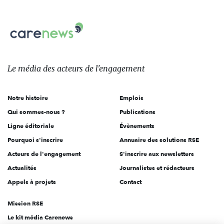
nous
Carenews,
sur:
Le
média
des
Le média
des acteurs
de l'engagement
acteurs
de
Notre histoire
Emplois
l'engagement
Qui sommes-nous ?
Publications
Ligne éditoriale
Évènements
Pourquoi s'inscrire
Annuaire des solutions RSE
Acteurs de l'engagement
S'inscrire aux newsletters
Actualités
Journalistes et rédacteurs
Appels à projets
Contact
Mission RSE
Le kit média Carenews