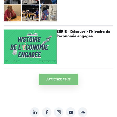
SÉRIE - Découvrir l'histoire de
l'économie engagée
AFFICHER PLUS
LinkedIn
Facebook
Instagram
YouTube
Soundcloud
Suivez-