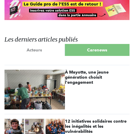
Les derniers articles publiés
Acteurs
Carenews
À Mayotte, une jeune
génération choisit
l'engagement
12 initiatives solidaires contre
les inégalités et les
vulnérabilités