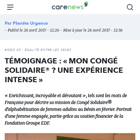
Aller
Carenews,
Menu
Rec
au
Le
contenu
média
Par
Planète Urgence
principal
des
- Publié le 26 avril 2017 - 12:26 - Mise à jour le 26 avril 2017 - 12:36
acteurs
de
l'engagement
#ODD 05 : ÉGALITÉ ENTRE LES SEXES
TÉMOIGNAGE : « MON CONGÉ
SOLIDAIRE® ? UNE EXPÉRIENCE
INTENSE »
« Enrichissant, incroyable et déroutant », tels sont les mots de
Françoise pour décrire sa mission de Congé Solidaire®
d’alphabétisation de femmes adultes au Bénin en février. Portrait
d’une femme engagée, partie grâce au soutien financier de la
Fondation Groupe EDF.