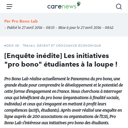
Aller
Carenews,
Menu
Rec
au
Le
contenu
média
Par
Pro Bono Lab
principal
des
- Publié le 27 avril 2016 - 08:15 - Mise à jour le 27 avril 2016 - 08:42
acteurs
de
l'engagement
#ODD 08 : TRAVAIL DÉCENT ET CROISSANCE ÉCONOMIQUE
[Enquête inédite] Les initiatives
"pro bono" étudiantes à la loupe !
Pro Bono Lab réalise actuellement le Panorama du pro bono, une
grande étude pour comprendre le développement et le potentiel de
cette forme d’engagement en France. Nous cherchons à interroger
ceux qui bénéficient du pro bono (organisations à finalité sociale,
individus) et ceux qui s’engagent en mettant à profit leurs
compétences (actifs, étudiants). Après avoir réalisé une enquête en
ligne auprès de 200 associations ou organisations de l'ESS, Pro
Bono Lab s'intéresse aux initiatives pro bono des étudiants.