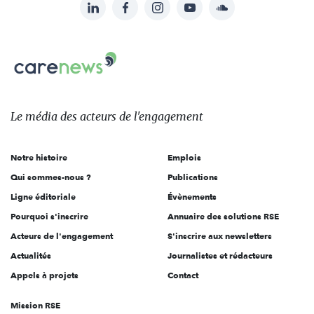
LinkedIn
Facebook
Instagram
YouTube
Soundcloud
Suivez-
nous
Carenews,
sur:
Le
média
des
Le média
des acteurs
de l'engagement
acteurs
de
Notre histoire
Emplois
l'engagement
Qui sommes-nous ?
Publications
Ligne éditoriale
Évènements
Pourquoi s'inscrire
Annuaire des solutions RSE
Acteurs de l'engagement
S'inscrire aux newsletters
Actualités
Journalistes et rédacteurs
Appels à projets
Contact
Mission RSE