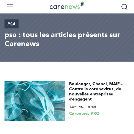
Aller
Carenews,
Menu
Rec
au
Le
contenu
média
PSA
principal
des
psa : tous les articles présents sur
acteurs
de
Carenews
l'engagement
Boulanger, Chanel, MAIF…
Contre le coronavirus, de
nouvelles entreprises
s’engagent
3 avril 2020 - 09:00
Carenews PRO