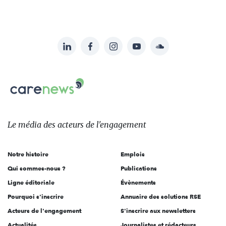
LinkedIn
Facebook
Instagram
YouTube
Soundcloud
Suivez-
nous
Carenews,
sur:
Le
média
des
Le média
des acteurs
de l'engagement
acteurs
de
Notre histoire
Emplois
l'engagement
Qui sommes-nous ?
Publications
Ligne éditoriale
Évènements
Pourquoi s'inscrire
Annuaire des solutions RSE
Acteurs de l'engagement
S'inscrire aux newsletters
Actualités
Journalistes et rédacteurs