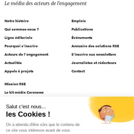
des
Le média
des acteurs
de l'engagement
acteurs
de
Notre histoire
Emplois
l'engagement
Qui sommes-nous ?
Publications
Ligne éditoriale
Évènements
Pourquoi s'inscrire
Annuaire des solutions RSE
Acteurs de l'engagement
S'inscrire aux newsletters
Actualités
Journalistes et rédacteurs
Appels à projets
Contact
Mission RSE
Le kit média Carenews
Groupe AEF
Salut c'est nous...
AEF info
les Cookies !
Novethic
On a attendu d'être sûrs que le contenu de
PRODURABLE
ce site vous intéresse avant de vous