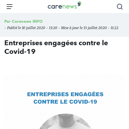
Aller
Carenews,
Menu
Rec
au
Le
contenu
média
Par
Carenews INFO
principal
des
- Publié le 10 juillet 2020 - 13:20 - Mise à jour le 15 juillet 2020 - 11:22
acteurs
de
Entreprises engagées contre le
l'engagement
Covid-19