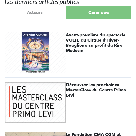
Les derniers articles publiés
Acteurs
Carenews
Avant-première du spectacle
VOLTE du Cirque d’Hiver-
Bouglione au profit du Rire
Médecin
Découvrez les prochaines
MasterClass du Centre Primo
Levi
La Fondation CMA CGM et