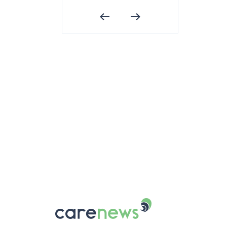
Carenews,
Le