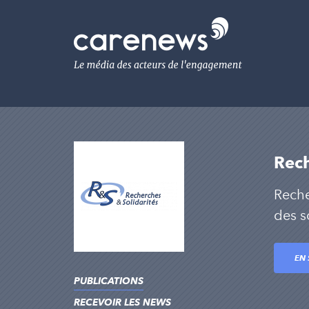
Aller
au
Carenews,
contenu
Le
principal
média
des
acteurs
de
l'engagement
Rech
Reche
des so
EN 
PUBLICATIONS
RECEVOIR LES NEWS