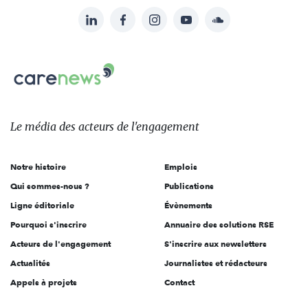
LinkedIn
Facebook
Instagram
YouTube
Soundcloud
Suivez-
nous
Carenews,
sur:
Le
média
des
Le média
des acteurs
de l'engagement
acteurs
de
Notre histoire
Emplois
l'engagement
Qui sommes-nous ?
Publications
Ligne éditoriale
Évènements
Pourquoi s'inscrire
Annuaire des solutions RSE
Acteurs de l'engagement
S'inscrire aux newsletters
Actualités
Journalistes et rédacteurs
Appels à projets
Contact