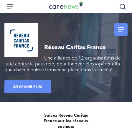
Aller
Carenews,
Menu
Rec
au
Le
contenu
média
principal
des
acteurs
de
Réseau Caritas France
l'engagement
Une alliance de 12 organisations de
lutte contre la pauvreté, pour Innover et coopérer afin
que chacun puisse trouver sa place dans la société
EN SAVOIR PLUS
Suivez Réseau Caritas
France sur les réseaux
sociaux: