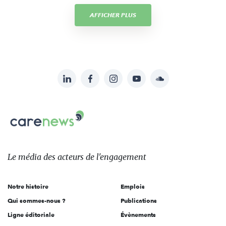
AFFICHER PLUS
LinkedIn
Facebook
Instagram
YouTube
Soundcloud
Suivez-
nous
Carenews,
sur:
Le
média
des
Le média
des acteurs
de l'engagement
acteurs
de
Notre histoire
Emplois
l'engagement
Qui sommes-nous ?
Publications
Ligne éditoriale
Évènements