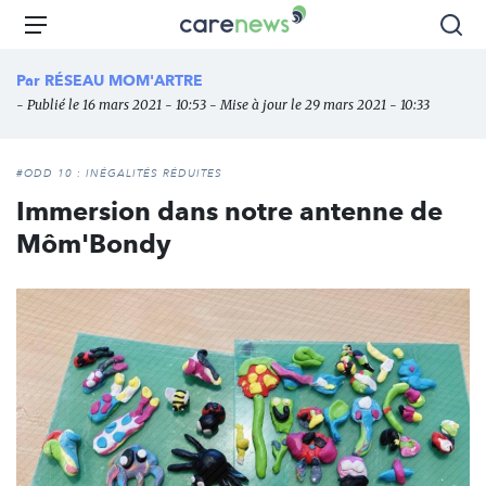
Aller
Carenews,
Menu
Rec
au
Le
contenu
média
Par
RÉSEAU MOM'ARTRE
principal
des
- Publié le 16 mars 2021 - 10:53 - Mise à jour le 29 mars 2021 - 10:33
acteurs
de
l'engagement
#ODD 10 : INÉGALITÉS RÉDUITES
Immersion dans notre antenne de
Môm'Bondy