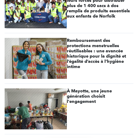
leurs forces pour distribuer
plus de 1 400 sacs à dos
remplis de produits essentiels
aux enfants de Norfolk
Remboursement des
protections menstruelles
réutilisables : une avancée
historique pour la dignité et
l’égalité d’accès à l’hygiène
intime
À Mayotte, une jeune
génération choisit
l'engagement