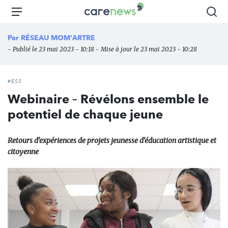
Aller
Carenews,
Menu
Rec
au
Le
contenu
média
Par
RÉSEAU MOM'ARTRE
principal
des
- Publié le 23 mai 2023 - 10:18 - Mise à jour le 23 mai 2023 - 10:28
acteurs
de
l'engagement
#ESS
Webinaire – Révélons ensemble le
potentiel de chaque jeune
Retours d’expériences de projets jeunesse d’éducation artistique et
citoyenne