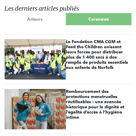
Les derniers articles publiés
Acteurs
Carenews
La Fondation CMA CGM et
Feed the Children unissent
leurs forces pour distribuer
plus de 1 400 sacs à dos
remplis de produits essentiels
aux enfants de Norfolk
Remboursement des
protections menstruelles
réutilisables : une avancée
historique pour la dignité et
l’égalité d’accès à l’hygiène
intime