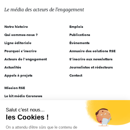
média
des
Le média
des acteurs
de l'engagement
acteurs
de
Notre histoire
Emplois
l'engagement
Qui sommes-nous ?
Publications
Ligne éditoriale
Évènements
Pourquoi s'inscrire
Annuaire des solutions RSE
Acteurs de l'engagement
S'inscrire aux newsletters
Actualités
Journalistes et rédacteurs
Appels à projets
Contact
Mission RSE
Le kit média Carenews
Groupe AEF
Salut c'est nous...
AEF info
les Cookies !
Novethic
On a attendu d'être sûrs que le contenu de
PRODURABLE