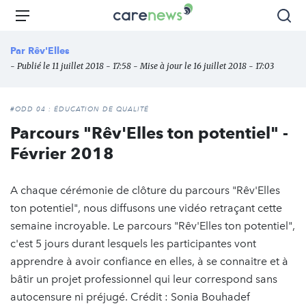
Aller
Carenews,
Menu
Rec
au
Le
contenu
média
Par
Rêv'Elles
principal
des
- Publié le 11 juillet 2018 - 17:58 - Mise à jour le 16 juillet 2018 - 17:03
acteurs
de
l'engagement
#ODD 04 : ÉDUCATION DE QUALITÉ
Parcours "Rêv'Elles ton potentiel" -
Février 2018
A chaque cérémonie de clôture du parcours "Rêv'Elles
ton potentiel", nous diffusons une vidéo retraçant cette
semaine incroyable. Le parcours "Rêv'Elles ton potentiel",
c'est 5 jours durant lesquels les participantes vont
apprendre à avoir confiance en elles, à se connaitre et à
bâtir un projet professionnel qui leur correspond sans
autocensure ni préjugé. Crédit : Sonia Bouhadef