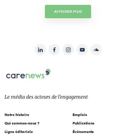
AFFICHER PLUS
LinkedIn
Facebook
Instagram
YouTube
Soundcloud
Suivez-
nous
Carenews,
sur:
Le
média
des
Le média
des acteurs
de l'engagement
acteurs
de
Notre histoire
Emplois
l'engagement
Qui sommes-nous ?
Publications
Ligne éditoriale
Évènements