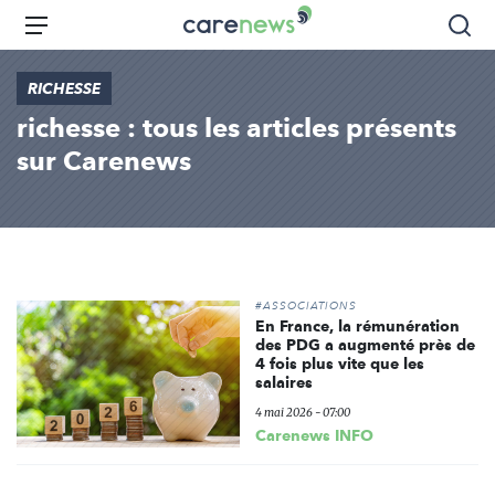
Aller
Carenews,
Menu
Rec
au
Le
contenu
média
RICHESSE
principal
des
richesse : tous les articles présents
acteurs
de
sur Carenews
l'engagement
#ASSOCIATIONS
En France, la rémunération
des PDG a augmenté près de
4 fois plus vite que les
salaires
4 mai 2026 - 07:00
Carenews INFO