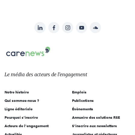
LinkedIn
Facebook
Instagram
YouTube
Soundcloud
Suivez-
nous
Carenews,
sur:
Le
média
des
Le média
des acteurs
de l'engagement
acteurs
de
Notre histoire
Emplois
l'engagement
Qui sommes-nous ?
Publications
Ligne éditoriale
Évènements
Pourquoi s'inscrire
Annuaire des solutions RSE
Acteurs de l'engagement
S'inscrire aux newsletters
Actualités
Journalistes et rédacteurs