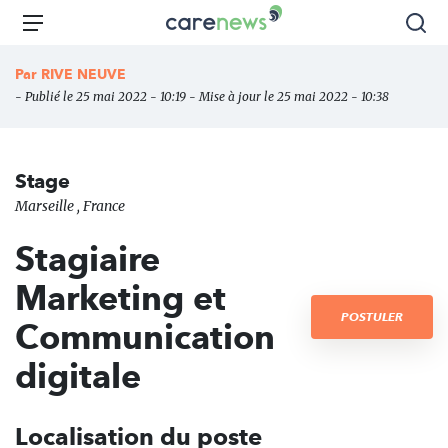
Aller
Carenews,
Menu
Rec
au
Le
contenu
média
Par
RIVE NEUVE
principal
des
- Publié le 25 mai 2022 - 10:19 - Mise à jour le 25 mai 2022 - 10:38
acteurs
de
l'engagement
Stage
Marseille , France
Stagiaire
Marketing et
POSTULER
Communication
digitale
Localisation du poste