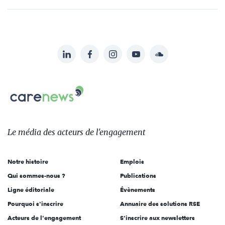
LinkedIn
Facebook
Instagram
YouTube
Soundcloud
Suivez-
nous
Carenews,
sur:
Le
média
des
Le média
des acteurs
de l'engagement
acteurs
de
Notre histoire
Emplois
l'engagement
Qui sommes-nous ?
Publications
Ligne éditoriale
Évènements
Pourquoi s'inscrire
Annuaire des solutions RSE
Acteurs de l'engagement
S'inscrire aux newsletters