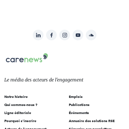
LinkedIn
Facebook
Instagram
YouTube
Soundcloud
Suivez-
nous
Carenews,
sur:
Le
média
des
Le média
des acteurs
de l'engagement
acteurs
de
Notre histoire
Emplois
l'engagement
Qui sommes-nous ?
Publications
Ligne éditoriale
Évènements
Pourquoi s'inscrire
Annuaire des solutions RSE
Acteurs de l'engagement
S'inscrire aux newsletters