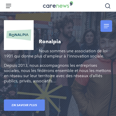
Aller
Carenews,
Menu
Rec
au
Le
contenu
média
principal
des
acteurs
de
Ronalpia
l'engagement
Nous sommes une association de loi
1901 qui donne plus d'ampleur à l'innovation sociale.
Depuis 2013, nous accompagnons les entreprises
sociales, nous les fédérons ensemble et nous les mettons
en réseau sur leur territoire avec des réseaux d’alliés
publics, privés, associatifs…
EN SAVOIR PLUS