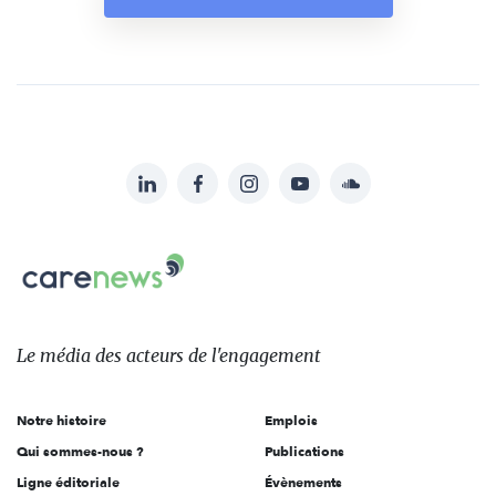
LinkedIn
Facebook
Instagram
YouTube
Soundcloud
Suivez-
nous
Carenews,
sur:
Le
média
des
Le média
des acteurs
de l'engagement
acteurs
de
Notre histoire
Emplois
l'engagement
Qui sommes-nous ?
Publications
Ligne éditoriale
Évènements