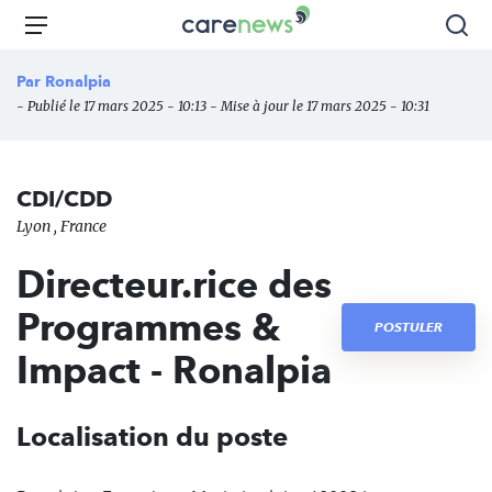
Aller
Carenews,
Menu
Rec
au
Le
contenu
média
Par
Ronalpia
principal
des
- Publié le 17 mars 2025 - 10:13 - Mise à jour le 17 mars 2025 - 10:31
acteurs
de
l'engagement
CDI/CDD
Lyon , France
Directeur.rice des
Programmes &
POSTULER
Impact - Ronalpia
Localisation du poste