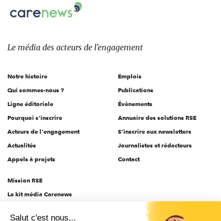
Carenews,
sur:
Le
média
des
Le média
des acteurs
de l'engagement
acteurs
de
Notre histoire
Emplois
l'engagement
Qui sommes-nous ?
Publications
Ligne éditoriale
Évènements
Pourquoi s'inscrire
Annuaire des solutions RSE
Acteurs de l'engagement
S'inscrire aux newsletters
Actualités
Journalistes et rédacteurs
Appels à projets
Contact
Mission RSE
Le kit média Carenews
Groupe AEF
Salut c'est nous...