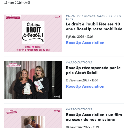
12 mars 2026 - 14:43
#ODD 03 : BONNE SANTÉ ET BIEN-
ÊTRE
Le droit à l'oubli fête ses 10
ans : RoseUp reste mobilisée
5 février 2026 - 12:16
RoseUp Association
#ASSOCIATIONS
RoseUp récompensée par le
prix Atout Soleil
11 décembre 2025 - 16:10
RoseUp Association
#ASSOCIATIONS
RoseUp Association : un film
au cœur de nos missions
18 novembre 2025 - 15:19