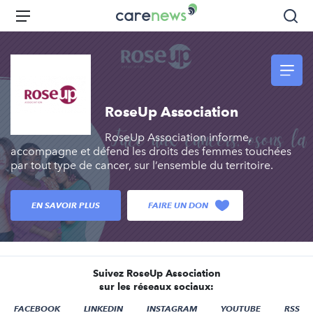
Aller
Carenews,
Menu
Rec
au
Le
contenu
média
principal
des
acteurs
de
RoseUp Association
l'engagement
RoseUp Association informe,
accompagne et défend les droits des femmes touchées
par tout type de cancer, sur l’ensemble du territoire.
EN SAVOIR PLUS
FAIRE UN DON
Suivez RoseUp Association
sur les réseaux sociaux:
FACEBOOK
LINKEDIN
INSTAGRAM
YOUTUBE
RSS